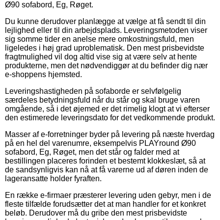
Ø90 sofabord, Eg, Røget.
Du kunne derudover planlægge at vælge at få sendt til din
lejlighed eller til din arbejdsplads. Leveringsmetoden viser
sig somme tider en anelse mere omkostningsfuld, men
ligeledes i høj grad uproblematisk. Den mest prisbevidste
fragtmulighed vil dog altid vise sig at være selv at hente
produkterne, men det nødvendiggør at du befinder dig nær
e-shoppens hjemsted.
Leveringshastigheden på sofaborde er selvfølgelig
særdeles betydningsfuld når du står og skal bruge varen
omgående, så i det øjemed er det rimelig klogt at vi efterser
den estimerede leveringsdato for det vedkommende produkt.
Masser af e-forretninger byder på levering på næste hverdag
på en hel del varenumre, eksempelvis PLAYround Ø90
sofabord, Eg, Røget, men det står og falder med at
bestillingen placeres forinden et bestemt klokkeslæt, så at
de sandsynligvis kan nå at få varerne ud af døren inden de
lageransatte holder fyraften.
En række e-firmaer præsterer levering uden gebyr, men i de
fleste tilfælde forudsætter det at man handler for et konkret
beløb. Derudover må du gribe den mest prisbevidste