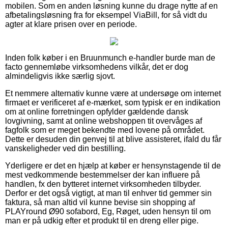
mobilen. Som en anden løsning kunne du drage nytte af en
afbetalingsløsning fra for eksempel ViaBill, for så vidt du
agter at klare prisen over en periode.
Inden folk køber i en Bruunmunch e-handler burde man de
facto gennemløbe virksomhedens vilkår, det er dog
almindeligvis ikke særlig sjovt.
Et nemmere alternativ kunne være at undersøge om internet
firmaet er verificeret af e-mærket, som typisk er en indikation
om at online forretningen opfylder gældende dansk
lovgivning, samt at online webshoppen tit overvåges af
fagfolk som er meget bekendte med lovene på området.
Dette er desuden din genvej til at blive assisteret, ifald du får
vanskeligheder ved din bestilling.
Yderligere er det en hjælp at køber er hensynstagende til de
mest vedkommende bestemmelser der kan influere på
handlen, fx den bytteret internet virksomheden tilbyder.
Derfor er det også vigtigt, at man til enhver tid gemmer sin
faktura, så man altid vil kunne bevise sin shopping af
PLAYround Ø90 sofabord, Eg, Røget, uden hensyn til om
man er på udkig efter et produkt til en dreng eller pige.