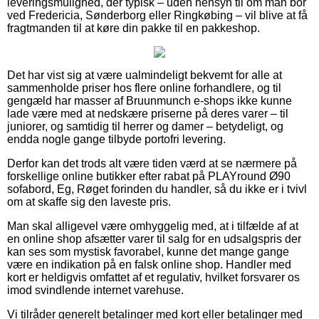
leveringsmulighed, der typisk – uden hensyn til om man bor
ved Fredericia, Sønderborg eller Ringkøbing – vil blive at få
fragtmanden til at køre din pakke til en pakkeshop.
Det har vist sig at være ualmindeligt bekvemt for alle at
sammenholde priser hos flere online forhandlere, og til
gengæld har masser af Bruunmunch e-shops ikke kunne
lade være med at nedskære priserne på deres varer – til
juniorer, og samtidig til herrer og damer – betydeligt, og
endda nogle gange tilbyde portofri levering.
Derfor kan det trods alt være tiden værd at se nærmere på
forskellige online butikker efter rabat på PLAYround Ø90
sofabord, Eg, Røget forinden du handler, så du ikke er i tvivl
om at skaffe sig den laveste pris.
Man skal alligevel være omhyggelig med, at i tilfælde af at
en online shop afsætter varer til salg for en udsalgspris der
kan ses som mystisk favorabel, kunne det mange gange
være en indikation på en falsk online shop. Handler med
kort er heldigvis omfattet af et regulativ, hvilket forsvarer os
imod svindlende internet varehuse.
Vi tilråder generelt betalinger med kort eller betalinger med