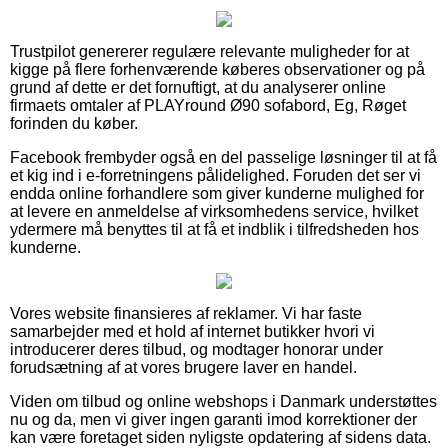
Trustpilot genererer regulære relevante muligheder for at
kigge på flere forhenværende køberes observationer og på
grund af dette er det fornuftigt, at du analyserer online
firmaets omtaler af PLAYround Ø90 sofabord, Eg, Røget
forinden du køber.
Facebook frembyder også en del passelige løsninger til at få
et kig ind i e-forretningens pålidelighed. Foruden det ser vi
endda online forhandlere som giver kunderne mulighed for
at levere en anmeldelse af virksomhedens service, hvilket
ydermere må benyttes til at få et indblik i tilfredsheden hos
kunderne.
Vores website finansieres af reklamer. Vi har faste
samarbejder med et hold af internet butikker hvori vi
introducerer deres tilbud, og modtager honorar under
forudsætning af at vores brugere laver en handel.
Viden om tilbud og online webshops i Danmark understøttes
nu og da, men vi giver ingen garanti imod korrektioner der
kan være foretaget siden nyligste opdatering af sidens data.