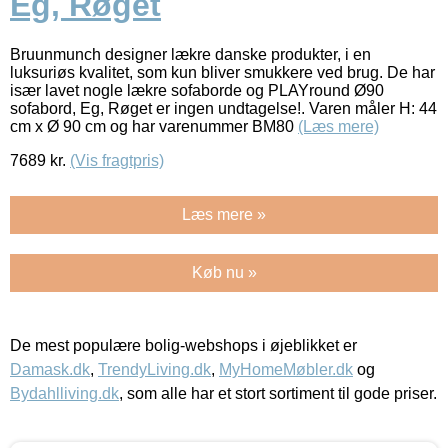
Eg, Røget
Bruunmunch designer lækre danske produkter, i en
luksuriøs kvalitet, som kun bliver smukkere ved brug. De har
især lavet nogle lækre sofaborde og PLAYround Ø90
sofabord, Eg, Røget er ingen undtagelse!. Varen måler H: 44
cm x Ø 90 cm og har varenummer BM80
(Læs mere)
7689
kr.
(Vis fragtpris)
Læs mere »
Køb nu »
De mest populære bolig-webshops i øjeblikket er
Damask.dk
,
TrendyLiving.dk
,
MyHomeMøbler.dk
og
Bydahlliving.dk
, som alle har et stort sortiment til gode priser.