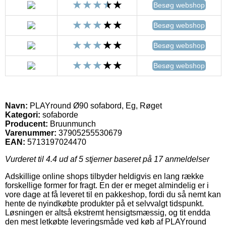
Besøg webshop
Besøg webshop
Besøg webshop
Besøg webshop
Navn:
PLAYround Ø90 sofabord, Eg, Røget
Kategori:
sofaborde
Producent:
Bruunmunch
Varenummer:
37905255530679
EAN:
5713197024470
Vurderet til
4.4
ud af 5 stjerner baseret på
17
anmeldelser
Adskillige online shops tilbyder heldigvis en lang række
forskellige former for fragt. En der er meget almindelig er i
vore dage at få leveret til en pakkeshop, fordi du så nemt kan
hente de nyindkøbte produkter på et selvvalgt tidspunkt.
Løsningen er altså ekstremt hensigtsmæssig, og tit endda
den mest letkøbte leveringsmåde ved køb af PLAYround