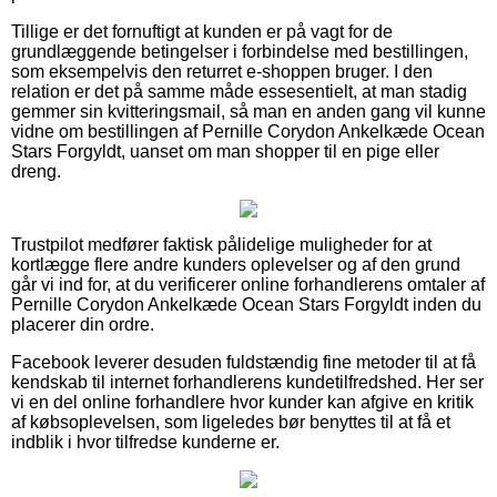
Tillige er det fornuftigt at kunden er på vagt for de
grundlæggende betingelser i forbindelse med bestillingen,
som eksempelvis den returret e-shoppen bruger. I den
relation er det på samme måde essesentielt, at man stadig
gemmer sin kvitteringsmail, så man en anden gang vil kunne
vidne om bestillingen af Pernille Corydon Ankelkæde Ocean
Stars Forgyldt, uanset om man shopper til en pige eller
dreng.
Trustpilot medfører faktisk pålidelige muligheder for at
kortlægge flere andre kunders oplevelser og af den grund
går vi ind for, at du verificerer online forhandlerens omtaler af
Pernille Corydon Ankelkæde Ocean Stars Forgyldt inden du
placerer din ordre.
Facebook leverer desuden fuldstændig fine metoder til at få
kendskab til internet forhandlerens kundetilfredshed. Her ser
vi en del online forhandlere hvor kunder kan afgive en kritik
af købsoplevelsen, som ligeledes bør benyttes til at få et
indblik i hvor tilfredse kunderne er.