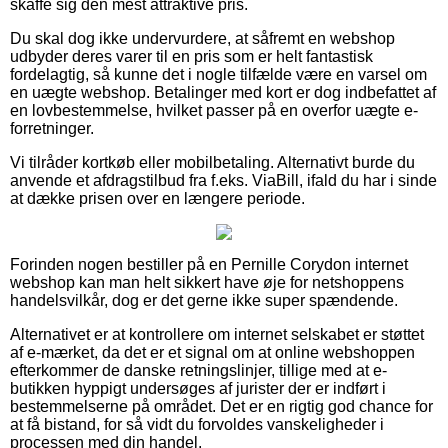
skaffe sig den mest attraktive pris.
Du skal dog ikke undervurdere, at såfremt en webshop
udbyder deres varer til en pris som er helt fantastisk
fordelagtig, så kunne det i nogle tilfælde være en varsel om
en uægte webshop. Betalinger med kort er dog indbefattet af
en lovbestemmelse, hvilket passer på en overfor uægte e-
forretninger.
Vi tilråder kortkøb eller mobilbetaling. Alternativt burde du
anvende et afdragstilbud fra f.eks. ViaBill, ifald du har i sinde
at dække prisen over en længere periode.
Forinden nogen bestiller på en Pernille Corydon internet
webshop kan man helt sikkert have øje for netshoppens
handelsvilkår, dog er det gerne ikke super spændende.
Alternativet er at kontrollere om internet selskabet er støttet
af e-mærket, da det er et signal om at online webshoppen
efterkommer de danske retningslinjer, tillige med at e-
butikken hyppigt undersøges af jurister der er indført i
bestemmelserne på området. Det er en rigtig god chance for
at få bistand, for så vidt du forvoldes vanskeligheder i
processen med din handel.