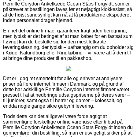
Pernille Corydon Ankelkæde Ocean Stars Forgyldt, som er
påkrævet at bestillingen laves før et nøjagtigt klokkeslæt, så
at de højst sandsynligt kan nå at få produkterne ekspederet
inden personalet drager hjemad.
En hel del online firmaer garanterer fragt uden beregning,
men typisk er det betinget af at man køber for en fastsat sum.
I øvrigt kan du beslutte sig for den mest letkøbte
leveringsløsning, der typisk – uafhængig om du opholder sig
i Køge, Kalundborg eller Ringkøbing – vil være at få dem til
at bringe dine produkter til en pakkeshop.
Det er i dag ret smertefrit for alle og enhver at analysere
priser på flere internet firmaer i Danmark, og på grund af
dette har adskillige Pernille Corydon internet firmaer været
presset til at at nedbringe udsalgspriserne på deres varer –
til juniorer, samt også til herrer og damer – kolossalt, og
endda nogle gange sikre gebyrfri levering.
Trods dette kan det alligevel være fordelagtigt at
sammenligne forskellige online varehuse efter tilbud på
Pernille Corydon Ankelkæde Ocean Stars Forgyldt inden du
gennemfører din bestilling, så man er usvigeligt sikker på at