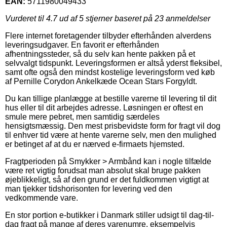
EAN:
5711980049433
Vurderet til
4.7
ud af 5 stjerner baseret på
23
anmeldelser
Flere internet foretagender tilbyder efterhånden alverdens
leveringsudgaver. En favorit er efterhånden
afhentningssteder, så du selv kan hente pakken på et
selvvalgt tidspunkt. Leveringsformen er altså yderst fleksibel,
samt ofte også den mindst kostelige leveringsform ved køb
af Pernille Corydon Ankelkæde Ocean Stars Forgyldt.
Du kan tillige planlægge at bestille varerne til levering til dit
hus eller til dit arbejdes adresse. Løsningen er oftest en
smule mere pebret, men samtidig særdeles
hensigtsmæssig. Den mest prisbevidste form for fragt vil dog
til enhver tid være at hente varerne selv, men den mulighed
er betinget af at du er nærved e-firmaets hjemsted.
Fragtperioden på Smykker > Armbånd kan i nogle tilfælde
være ret vigtig forudsat man absolut skal bruge pakken
øjeblikkeligt, så af den grund er det fuldkommen vigtigt at
man tjekker tidshorisonten for levering ved den
vedkommende vare.
En stor portion e-butikker i Danmark stiller udsigt til dag-til-
dag fragt på mange af deres varenumre, eksempelvis