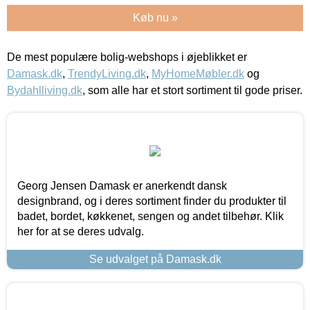
Køb nu »
De mest populære bolig-webshops i øjeblikket er
Damask.dk
,
TrendyLiving.dk
,
MyHomeMøbler.dk
og
Bydahlliving.dk
, som alle har et stort sortiment til gode priser.
Georg Jensen Damask er anerkendt dansk
designbrand, og i deres sortiment finder du produkter til
badet, bordet, køkkenet, sengen og andet tilbehør. Klik
her for at se deres udvalg.
Se udvalget på Damask.dk