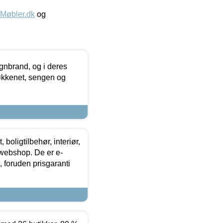
øbler.dk
og
nbrand, og i deres
køkkenet, sengen og
boligtilbehør, interiør,
 webshop. De er e-
 foruden prisgaranti