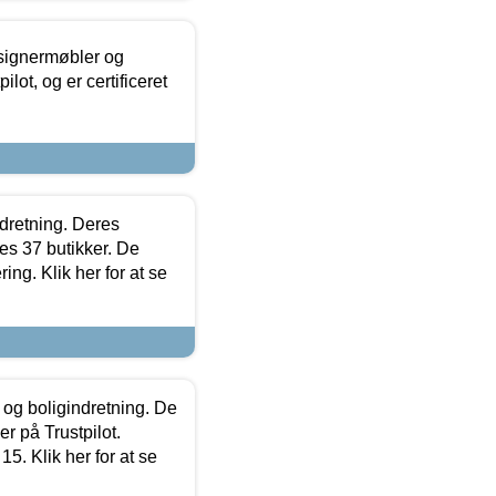
esignermøbler og
lot, og er certificeret
ndretning. Deres
s 37 butikker. De
ing. Klik her for at se
 og boligindretning. De
r på Trustpilot.
5. Klik her for at se