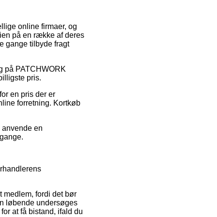
llige online firmaer, og
dien på en række af deres
e gange tilbyde fragt
 udsalg på PATCHWORK
lligste pris.
or en pris der er
line forretning. Kortkøb
du anvende en
mgange.
forhandlerens
 medlem, fordi det bør
eren løbende undersøges
r at få bistand, ifald du