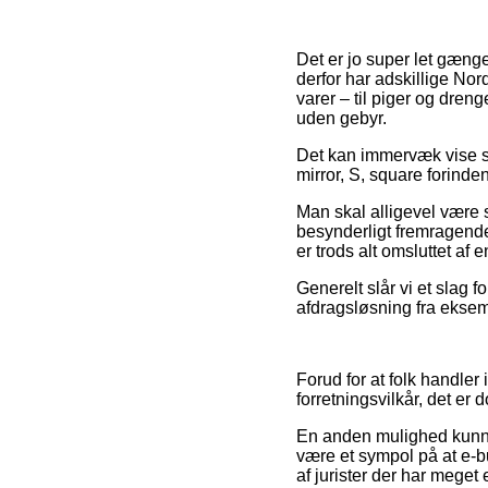
Det er jo super let gænge
derfor har adskillige Nor
varer – til piger og dren
uden gebyr.
Det kan immervæk vise si
mirror, S, square forinde
Man skal alligevel være s
besynderligt fremragende
er trods alt omsluttet af
Generelt slår vi et slag 
afdragsløsning fra eksem
Forud for at folk handler
forretningsvilkår, det er
En anden mulighed kunne
være et sympol på at e-b
af jurister der har meget