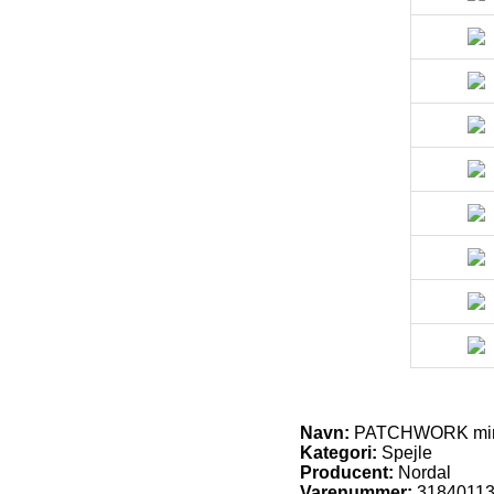
Navn:
PATCHWORK mirro
Kategori:
Spejle
Producent:
Nordal
Varenummer:
3184011