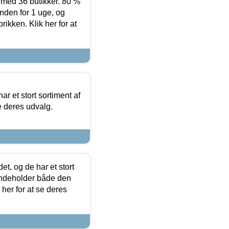
ed 36 butikker. 80 %
nden for 1 uge, og
ikken. Klik her for at
ar et stort sortiment af
e deres udvalg.
t, og de har et stort
 indeholder både den
 her for at se deres