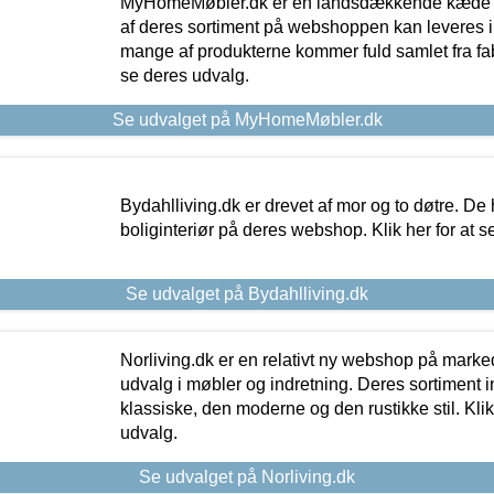
MyHomeMøbler.dk er en landsdækkende kæde m
af deres sortiment på webshoppen kan leveres i
mange af produkterne kommer fuld samlet fra fabr
se deres udvalg.
Se udvalget på MyHomeMøbler.dk
Bydahlliving.dk er drevet af mor og to døtre. De h
boliginteriør på deres webshop. Klik her for at s
Se udvalget på Bydahlliving.dk
Norliving.dk er en relativt ny webshop på markede
udvalg i møbler og indretning. Deres sortiment
klassiske, den moderne og den rustikke stil. Klik
udvalg.
Se udvalget på Norliving.dk