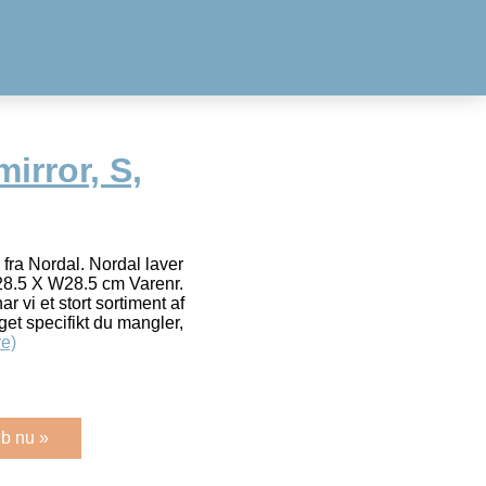
rror, S,
ra Nordal. Nordal laver
28.5 X W28.5 cm Varenr.
vi et stort sortiment af
et specifikt du mangler,
e)
b nu »