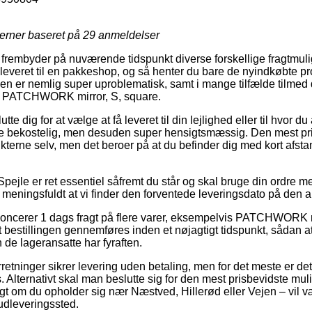
jerner baseret på
29
anmeldelser
rembyder på nuværende tidspunkt diverse forskellige fragtmul
 leveret til en pakkeshop, og så henter du bare de nyindkøbte p
en er nemlig super uproblematisk, samt i mange tilfælde tilmed
af PATCHWORK mirror, S, square.
e dig for at vælge at få leveret til din lejlighed eller til hvor d
ere bekostelig, men desuden super hensigtsmæssig. Den mest pri
terne selv, men det beroer på at du befinder dig med kort afstan
pejle er ret essentiel såfremt du står og skal bruge din ordre m
 meningsfuldt at vi finder den forventede leveringsdato på den a
noncerer 1 dags fragt på flere varer, eksempelvis PATCHWORK m
 at bestillingen gennemføres inden et nøjagtigt tidspunkt, sådan a
 de lageransatte har fyraften.
rretninger sikrer levering uden betaling, men for det meste er d
s. Alternativt skal man beslutte sig for den mest prisbevidste muli
t om du opholder sig nær Næstved, Hillerød eller Vejen – vil væ
 udleveringssted.