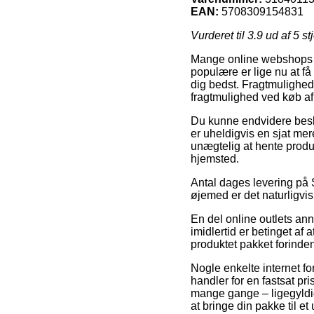
EAN:
5708309154831
Vurderet til
3.9
ud af 5 st
Mange online webshops f
populære er lige nu at få
dig bedst. Fragtmulighed
fragtmulighed ved køb 
Du kunne endvidere beslutt
er uheldigvis en sjat m
unægtelig at hente produk
hjemsted.
Antal dages levering på S
øjemed er det naturligvis
En del online outlets an
imidlertid er betinget af
produktet pakket forinden
Nogle enkelte internet fo
handler for en fastsat pri
mange gange – ligegyldig
at bringe din pakke til et