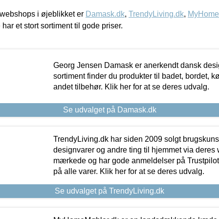
webshops i øjeblikket er
Damask.dk
,
TrendyLiving.dk
,
MyHomeM
 har et stort sortiment til gode priser.
Georg Jensen Damask er anerkendt dansk desig
sortiment finder du produkter til badet, bordet, 
andet tilbehør. Klik her for at se deres udvalg.
Se udvalget på Damask.dk
TrendyLiving.dk har siden 2009 solgt brugskunst, 
designvarer og andre ting til hjemmet via deres
mærkede og har gode anmeldelser på Trustpilot,
på alle varer. Klik her for at se deres udvalg.
Se udvalget på TrendyLiving.dk