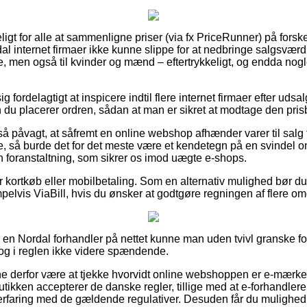
ligt for alle at sammenligne priser (via fx PriceRunner) på forske
dal internet firmaer ikke kunne slippe for at nedbringe salgsvær
ge, men også til kvinder og mænd – eftertrykkeligt, og endda nogl
g fordelagtigt at inspicere indtil flere internet firmaer efter
n du placerer ordren, sådan at man er sikret at modtage den prisbi
å påvagt, at såfremt en online webshop afhænder varer til salg f
, så burde det for det meste være et kendetegn på en svindel on
 en foranstaltning, som sikrer os imod uægte e-shops.
for kortkøb eller mobilbetaling. Som en alternativ mulighed bør 
pelvis ViaBill, hvis du ønsker at godtgøre regningen af flere o
 i en Nordal forhandler på nettet kunne man uden tvivl granske 
 dog i reglen ikke videre spændende.
 derfor være at tjekke hvorvidt online webshoppen er e-mærket
utikken accepterer de danske regler, tillige med at e-forhandl
 erfaring med de gældende regulativer. Desuden får du mulighed fo