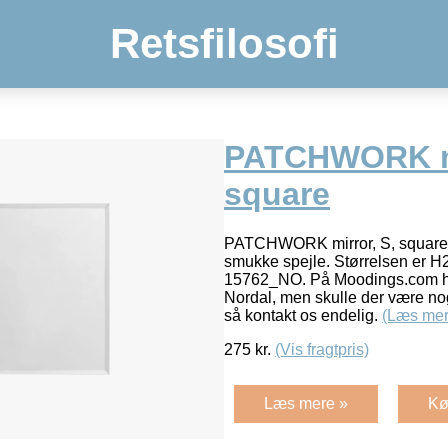
Retsfilosofi
PATCHWORK mi
square
PATCHWORK mirror, S, square f
smukke spejle. Størrelsen er H
15762_NO. På Moodings.com har 
Nordal, men skulle der være nog
så kontakt os endelig.
(Læs mer
275
kr.
(Vis fragtpris)
Læs mere »
Kø