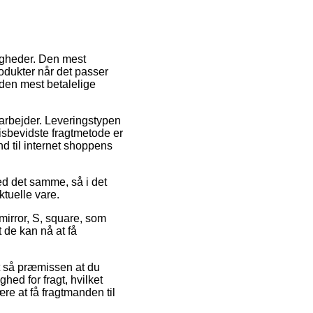
igheder. Den mest
rodukter når det passer
 den mest betalelige
u arbejder. Leveringstypen
sbevidste fragtmetode er
d til internet shoppens
ed det samme, så i det
ktuelle vare.
irror, S, square, som
t de kan nå at få
et så præmissen at du
ghed for fragt, hvilket
re at få fragtmanden til