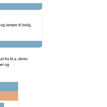
g lamper til bolig,
 fra bl.a. deres
mer og