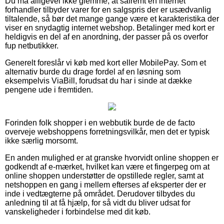
Du må alligevel ikke glemme, at såfremt en internet
forhandler tilbyder varer for en salgspris der er usædvanlig
tiltalende, så bør det mange gange være et karakteristika der
viser en snydagtig internet webshop. Betalinger med kort er
heldigvis en del af en anordning, der passer på os overfor
fup netbutikker.
Generelt foreslår vi køb med kort eller MobilePay. Som et
alternativ burde du drage fordel af en løsning som
eksempelvis ViaBill, forudsat du har i sinde at dække
pengene ude i fremtiden.
Forinden folk shopper i en webbutik burde de de facto
overveje webshoppens forretningsvilkår, men det er typisk
ikke særlig morsomt.
En anden mulighed er at granske hvorvidt online shoppen er
godkendt af e-mærket, hvilket kan være et fingerpeg om at
online shoppen understøtter de opstillede regler, samt at
netshoppen en gang i mellem efterses af eksperter der er
inde i vedtægterne på området. Derudover tilbydes du
anledning til at få hjælp, for så vidt du bliver udsat for
vanskeligheder i forbindelse med dit køb.