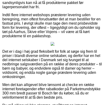
sandsynligvis kan nå at få produkterne pakket før
lagerpersonalet har fri.
Indtil flere internet webshops præsterer levering uden
beregning, men oftest forudsætter det at man bestiller for en
fastsat pris. I øvrigt skulle man tage den mest prisbevidste
form for levering, der oftest – ligegyldigt om du opholder sig
tæt på Aarhus, Skive eller Vojens – vil være at få kørt
produkterne til en pakkeshop.
Det er i dag i høj grad fleksibelt for folk at søge sig frem til
priser i blandt diverse online selskaber, og derfor har en hel
del internet selskaber i Danmark set sig tvunget til at
nedbringe salgsværdien på en række af deres produkter – til
børn og babyer, og endvidere også til damer og herrer –
voldsomt, og endda nogle gange præstere levering uden
omkostninger.
Men det kan alligevel blive lønsomt at checke en række
internet foretagender efter rabatkoder på Parketmundstykke
300 mm bredt passer til Bosch før du køber, så du er
velinformeret til at få den bedste pris.