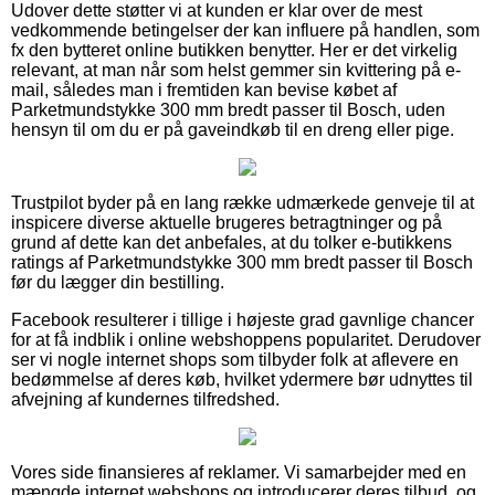
Udover dette støtter vi at kunden er klar over de mest
vedkommende betingelser der kan influere på handlen, som
fx den bytteret online butikken benytter. Her er det virkelig
relevant, at man når som helst gemmer sin kvittering på e-
mail, således man i fremtiden kan bevise købet af
Parketmundstykke 300 mm bredt passer til Bosch, uden
hensyn til om du er på gaveindkøb til en dreng eller pige.
Trustpilot byder på en lang række udmærkede genveje til at
inspicere diverse aktuelle brugeres betragtninger og på
grund af dette kan det anbefales, at du tolker e-butikkens
ratings af Parketmundstykke 300 mm bredt passer til Bosch
før du lægger din bestilling.
Facebook resulterer i tillige i højeste grad gavnlige chancer
for at få indblik i online webshoppens popularitet. Derudover
ser vi nogle internet shops som tilbyder folk at aflevere en
bedømmelse af deres køb, hvilket ydermere bør udnyttes til
afvejning af kundernes tilfredshed.
Vores side finansieres af reklamer. Vi samarbejder med en
mængde internet webshops og introducerer deres tilbud, og