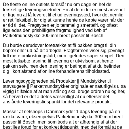
De fleste online outlets foreslår nu om dage en hel del
forskellige leveringsmetoder. En af dem der er mest anvendt
er lige nu at få leveret til et udleveringssted, hvor det nemlig
er ret fleksibelt for dig at kunne hente de købte varer når der
er tid til det. Fragttypen er jo temmelig smertefri, og oftest
ligeledes den prisbilligste fragtmulighed ved køb af
Parketmundstykke 300 mm bredt passer til Bosch.
Du burde derudover foretrække at få pakken bragt til din
bopæl eller ud på dit arbejde. Fragtformen viser sig jævnligt
lidt mere omkostningsfuld, men ligeledes super simpel. Den
mest letkøbte løsning til levering er utvivlsomt at hente
pakken selv, men den løsning er betinget af at du befinder
dig i kort afstand af online forhandlerens tilholdssted.
Leveringsdygtigheden på Produkter || Mundstykker til
støvsugere || Parketmundstykker originale er naturligvis ultra
vigtig i tilfælde af at man står og skal bruge ordren nu og her,
så herved er det aldeles væsentligt at du efterser det
anslåede leveringstidspunkt for det relevante produkt.
Masser af netshops i Danmark yder 1 dags levering på en
række varer, eksempelvis Parketmundstykke 300 mm bredt
passer til Bosch, men som trods alt er afhængig af at der
bestilles forud for et konkret tidspunkt, med det formål at de