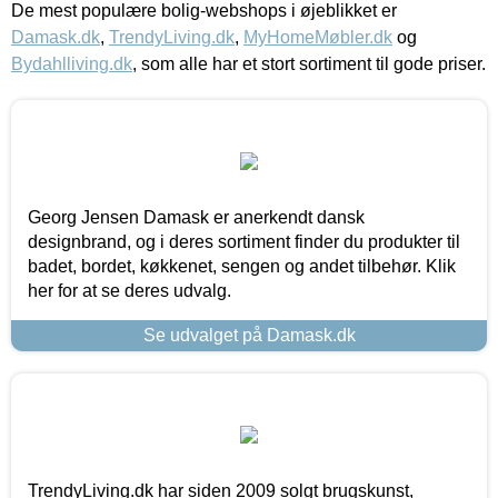
De mest populære bolig-webshops i øjeblikket er
Damask.dk
,
TrendyLiving.dk
,
MyHomeMøbler.dk
og
Bydahlliving.dk
, som alle har et stort sortiment til gode priser.
Georg Jensen Damask er anerkendt dansk
designbrand, og i deres sortiment finder du produkter til
badet, bordet, køkkenet, sengen og andet tilbehør. Klik
her for at se deres udvalg.
Se udvalget på Damask.dk
TrendyLiving.dk har siden 2009 solgt brugskunst,