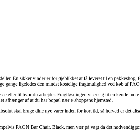
ller. En sikker vinder er for øjeblikket at få leveret til en pakkeshop, f
nge gange ligeledes den mindst kostelige fragtmulighed ved køb af PA
esse eller til hvor du arbejder. Fragtløsningen viser sig tit en kende m
det afhænger af at du har bopæl nær e-shoppens hjemsted.
olut skal bruge dine nye varer inden for kort tid, så herved er det altså 
ksempelvis PAON Bar Chair, Black, men vær på vagt da det nødvendiggør a