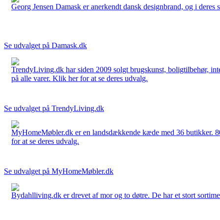
Georg Jensen Damask er anerkendt dansk designbrand, og i deres sort
Se udvalget på Damask.dk
TrendyLiving.dk har siden 2009 solgt brugskunst, boligtilbehør, int
på alle varer. Klik her for at se deres udvalg.
Se udvalget på TrendyLiving.dk
MyHomeMøbler.dk er en landsdækkende kæde med 36 butikker. 80 % 
for at se deres udvalg.
Se udvalget på MyHomeMøbler.dk
Bydahlliving.dk er drevet af mor og to døtre. De har et stort sortime