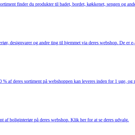
iment finder du produkter til badet, bordet, køkkenet, sengen og andet 
eriør, designvarer og andre ting til hjemmet via deres webshop. De er 
af deres sortiment på webshoppen kan leveres inden for 1 uge, og ma
nt af boliginteriør på deres webshop. Klik her for at se deres udvalg.