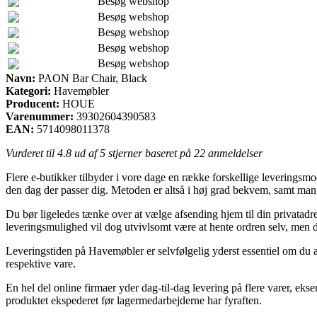
Besøg webshop
Besøg webshop
Besøg webshop
Besøg webshop
Besøg webshop
Navn:
PAON Bar Chair, Black
Kategori:
Havemøbler
Producent:
HOUE
Varenummer:
39302604390583
EAN:
5714098011378
Vurderet til
4.8
ud af 5 stjerner baseret på
22
anmeldelser
Flere e-butikker tilbyder i vore dage en række forskellige leveringsmode
den dag der passer dig. Metoden er altså i høj grad bekvem, samt ma
Du bør ligeledes tænke over at vælge afsending hjem til din privatadr
leveringsmulighed vil dog utvivlsomt være at hente ordren selv, men 
Leveringstiden på Havemøbler er selvfølgelig yderst essentiel om du abs
respektive vare.
En hel del online firmaer yder dag-til-dag levering på flere varer, e
produktet ekspederet før lagermedarbejderne har fyraften.