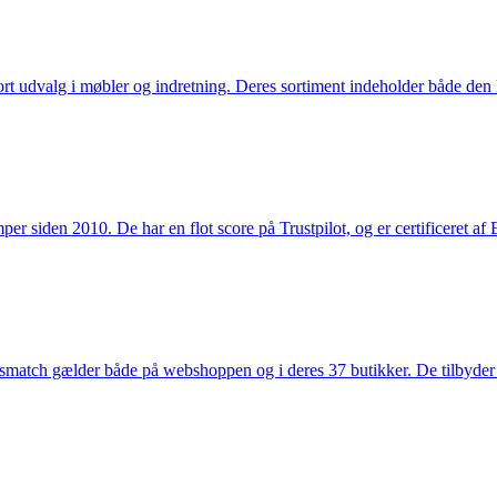
rt udvalg i møbler og indretning. Deres sortiment indeholder både den k
 siden 2010. De har en flot score på Trustpilot, og er certificeret af 
smatch gælder både på webshoppen og i deres 37 butikker. De tilbyder d