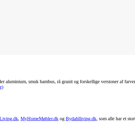
 aluminium, smuk bambus, rå granit og forskellige versioner af farver
e)
Living.dk
,
MyHomeMøbler.dk
og
Bydahlliving.dk
, som alle har et stor