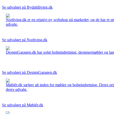
Se udvalget på Bydahlliving.dk
Norliving.dk er en relativt ny webshop på markedet, og de har et sto
udvalg.
Se udvalget på Norliving.dk
DesignGaragen.dk har solgt boligindretning, designermøbler og lamper
Se udvalget på DesignGaragen.dk
Møblér.dk sælger alt inden for møbler og boligindretning. Deres pri
deres udvalg.
Se udvalget på Møblér.dk