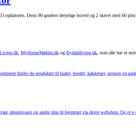
tor
ilatoren. Dens 90 graders drejelige hoved og 2 skiver med 60 pincette
Living.dk
,
MyHomeMøbler.dk
og
Bydahlliving.dk
, som alle har et stor
iment finder du produkter til badet, bordet, køkkenet, sengen og andet 
eriør, designvarer og andre ting til hjemmet via deres webshop. De er 