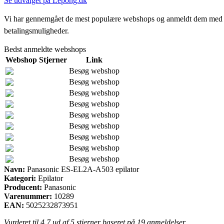
Se udvalget på Lepong.dk
Vi har gennemgået de mest populære webshops og anmeldt dem med stjern
betalingsmuligheder.
Bedst anmeldte webshops
Webshop
Stjerner
Link
Besøg webshop
Besøg webshop
Besøg webshop
Besøg webshop
Besøg webshop
Besøg webshop
Besøg webshop
Besøg webshop
Besøg webshop
Navn:
Panasonic ES-EL2A-A503 epilator
Kategori:
Epilator
Producent:
Panasonic
Varenummer:
10289
EAN:
5025232873951
Vurderet til
4.7
ud af 5 stjerner baseret på
19
anmeldelser