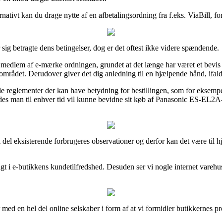
rnativt kan du drage nytte af en afbetalingsordning fra f.eks. ViaBill, fo
sig betragte dens betingelser, dog er det oftest ikke videre spændende.
dlem af e-mærke ordningen, grundet at det længe har været et bevis på
 området. Derudover giver det dig anledning til en hjælpende hånd, ifald 
le reglementer der kan have betydning for bestillingen, som for eksempel 
edes man til enhver tid vil kunne bevidne sit køb af Panasonic ES-EL2A-A
el del eksisterende forbrugeres observationer og derfor kan det være ti
dsigt i e-butikkens kundetilfredshed. Desuden ser vi nogle internet vare
ed en hel del online selskaber i form af at vi formidler butikkernes p