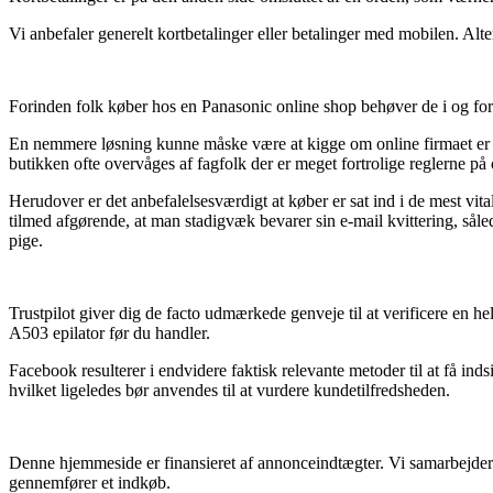
Vi anbefaler generelt kortbetalinger eller betalinger med mobilen. Alte
Forinden folk køber hos en Panasonic online shop behøver de i og for 
En nemmere løsning kunne måske være at kigge om online firmaet er me
butikken ofte overvåges af fagfolk der er meget fortrolige reglerne på
Herudover er det anbefalelsesværdigt at køber er sat ind i de mest vita
tilmed afgørende, at man stadigvæk bevarer sin e-mail kvittering, sål
pige.
Trustpilot giver dig de facto udmærkede genveje til at verificere en h
A503 epilator før du handler.
Facebook resulterer i endvidere faktisk relevante metoder til at få in
hvilket ligeledes bør anvendes til at vurdere kundetilfredsheden.
Denne hjemmeside er finansieret af annonceindtægter. Vi samarbejder m
gennemfører et indkøb.