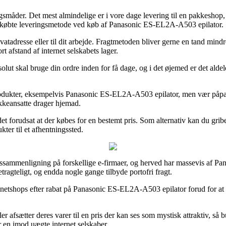
ingsmåder. Det mest almindelige er i vore dage levering til en pakkeshop,
 letkøbte leveringsmetode ved køb af Panasonic ES-EL2A-A503 epilator.
atadresse eller til dit arbejde. Fragtmetoden bliver gerne en tand mindre
t afstand af internet selskabets lager.
olut skal bruge din ordre inden for få dage, og i det øjemed er det aldel
odukter, eksempelvis Panasonic ES-EL2A-A503 epilator, men vær påpasseli
akkeansatte drager hjemad.
r det forudsat at der købes for en bestemt pris. Som alternativ kan du gr
ter til et afhentningssted.
prissammenligning på forskellige e-firmaer, og herved har massevis af Pa
tragteligt, og endda nogle gange tilbyde portofri fragt.
 netshops efter rabat på Panasonic ES-EL2A-A503 epilator forud for at 
er afsætter deres varer til en pris der kan ses som mystisk attraktiv, så
 en imod uægte internet selskaber.