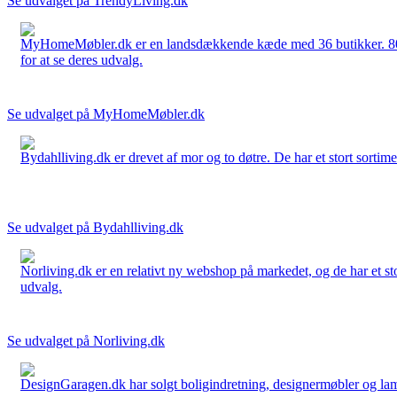
Se udvalget på TrendyLiving.dk
MyHomeMøbler.dk er en landsdækkende kæde med 36 butikker. 80 % 
for at se deres udvalg.
Se udvalget på MyHomeMøbler.dk
Bydahlliving.dk er drevet af mor og to døtre. De har et stort sortime
Se udvalget på Bydahlliving.dk
Norliving.dk er en relativt ny webshop på markedet, og de har et sto
udvalg.
Se udvalget på Norliving.dk
DesignGaragen.dk har solgt boligindretning, designermøbler og lamper