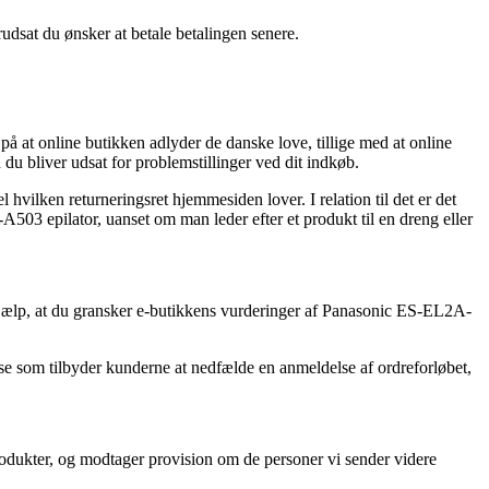
rudsat du ønsker at betale betalingen senere.
 at online butikken adlyder de danske love, tillige med at online
du bliver udsat for problemstillinger ved dit indkøb.
hvilken returneringsret hjemmesiden lover. I relation til det er det
503 epilator, uanset om man leder efter et produkt til en dreng eller
l hjælp, at du gransker e-butikkens vurderinger af Panasonic ES-EL2A-
huse som tilbyder kunderne at nedfælde en anmeldelse af ordreforløbet,
rodukter, og modtager provision om de personer vi sender videre