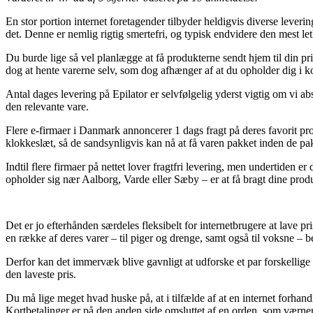
En stor portion internet foretagender tilbyder heldigvis diverse lever
det. Denne er nemlig rigtig smertefri, og typisk endvidere den mest
Du burde lige så vel planlægge at få produkterne sendt hjem til din priv
dog at hente varerne selv, som dog afhænger af at du opholder dig i kor
Antal dages levering på Epilator er selvfølgelig yderst vigtig om vi abs
den relevante vare.
Flere e-firmaer i Danmark annoncerer 1 dags fragt på deres favorit pr
klokkeslæt, så de sandsynligvis kan nå at få varen pakket inden de p
Indtil flere firmaer på nettet lover fragtfri levering, men undertiden e
opholder sig nær Aalborg, Varde eller Sæby – er at få bragt dine produk
Det er jo efterhånden særdeles fleksibelt for internetbrugere at lave 
en række af deres varer – til piger og drenge, samt også til voksne – be
Derfor kan det immervæk blive gavnligt at udforske et par forskellige
den laveste pris.
Du må lige meget hvad huske på, at i tilfælde af at en internet forhandl
Kortbetalinger er på den anden side omsluttet af en orden, som værner