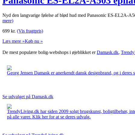
Panasonic ES-EL2A-A503 epila
Nyd den langvarige følelse af blød hud med Panasonic ES-EL2A-A503 ep
mere)
699
kr.
(Vis fragtpris)
Læs mere »
Køb nu »
De mest populære bolig-webshops i øjeblikket er
Damask.dk
,
Trendy
Georg Jensen Damask er anerkendt dansk designbrand, og i deres sort
Se udvalget på Damask.dk
TrendyLiving.dk har siden 2009 solgt brugskunst, boligtilbehør, int
på alle varer. Klik her for at se deres udvalg.