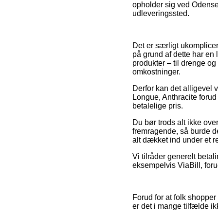
opholder sig ved Odense, A
udleveringssted.
Det er særligt ukomplicere
på grund af dette har en
produkter – til drenge o
omkostninger.
Derfor kan det alligevel 
Longue, Anthracite forud 
betalelige pris.
Du bør trods alt ikke ove
fremragende, så burde de
alt dækket ind under et r
Vi tilråder generelt beta
eksempelvis ViaBill, for
Forud for at folk shoppe
er det i mange tilfælde i