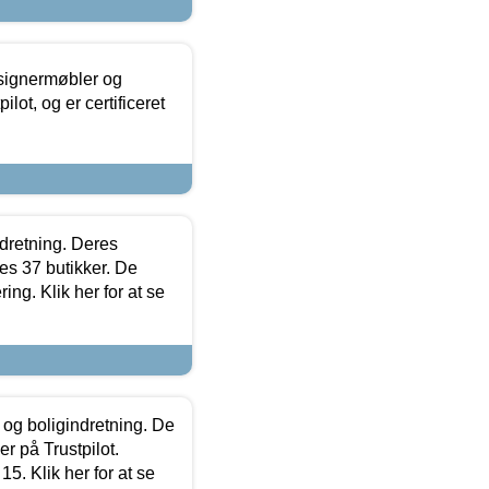
esignermøbler og
lot, og er certificeret
ndretning. Deres
s 37 butikker. De
ing. Klik her for at se
 og boligindretning. De
r på Trustpilot.
5. Klik her for at se