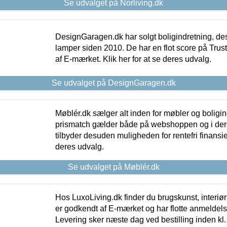
Se udvalget på Norliving.dk
DesignGaragen.dk har solgt boligindretning, d
lamper siden 2010. De har en flot score på Trustpi
af E-mærket. Klik her for at se deres udvalg.
Se udvalget på DesignGaragen.dk
Møblér.dk sælger alt inden for møbler og boligi
prismatch gælder både på webshoppen og i dere
tilbyder desuden muligheden for rentefri finansier
deres udvalg.
Se udvalget på Møblér.dk
Hos LuxoLiving.dk finder du brugskunst, interiør
er godkendt af E-mærket og har flotte anmeldelse
Levering sker næste dag ved bestilling inden kl. 1