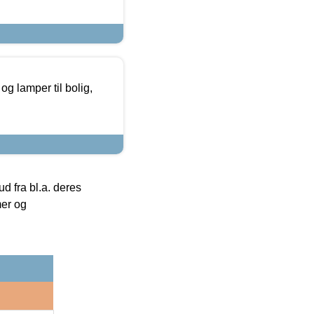
g lamper til bolig,
 fra bl.a. deres
mer og