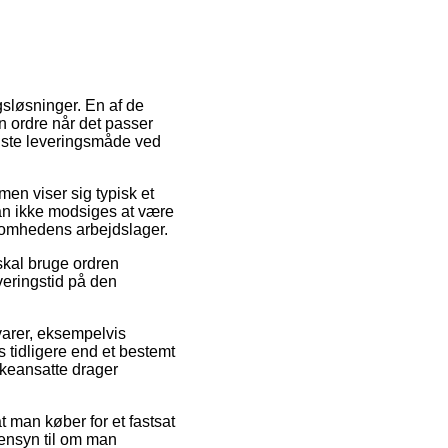
gsløsninger. En af de
in ordre når det passer
igste leveringsmåde ved
men viser sig typisk et
kan ikke modsiges at være
ksomhedens arbejdslager.
skal bruge ordren
veringstid på den
 varer, eksempelvis
 tidligere end et bestemt
kkeansatte drager
 man køber for et fastsat
hensyn til om man