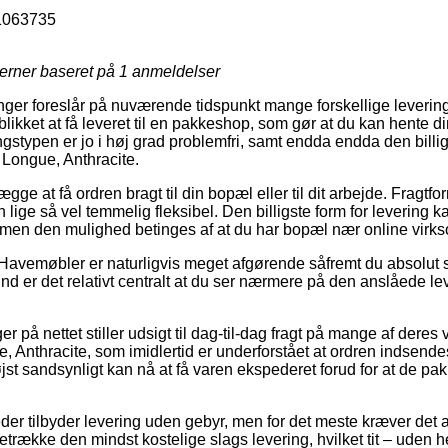
1063735
jerner baseret på
1
anmeldelser
nger foreslår på nuværende tidspunkt mange forskellige leverin
blikket at få leveret til en pakkeshop, som gør at du kan hente d
ingstypen er jo i høj grad problemfri, samt endda endda den bill
Longue, Anthracite.
e at få ordren bragt til din bopæl eller til dit arbejde. Fragtfor
lige så vel temmelig fleksibel. Den billigste form for levering 
, men den mulighed betinges af at du har bopæl nær online vir
Havemøbler er naturligvis meget afgørende såfremt du absolut 
d er det relativt centralt at du ser nærmere på den anslåede le
er på nettet stiller udsigt til dag-til-dag fragt på mange af deres
 Anthracite, som imidlertid er underforstået at ordren indsendes
jst sandsynligt kan nå at få varen ekspederet forud for at de pa
er tilbyder levering uden gebyr, men for det meste kræver det at
etrække den mindst kostelige slags levering, hvilket tit – uden 