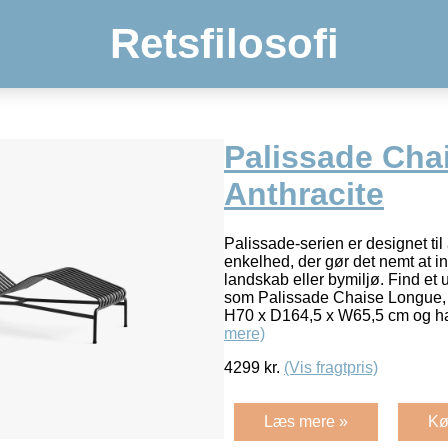
Retsfilosofi
Palissade Cha
Anthracite
Palissade-serien er designet til
enkelhed, der gør det nemt at int
landskab eller bymiljø. Find et
som Palissade Chaise Longue, 
H70 x D164,5 x W65,5 cm og 
mere)
4299
kr.
(Vis fragtpris)
Læs mere »
Kø