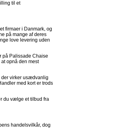
ing til et
rnet firmaer i Danmark, og
rne på mange af deres
ange love levering uden
der på Palissade Chaise
il at opnå den mest
s der virker usædvanlig
Handler med kort er trods
r du vælge et tilbud fra
pens handelsvilkår, dog