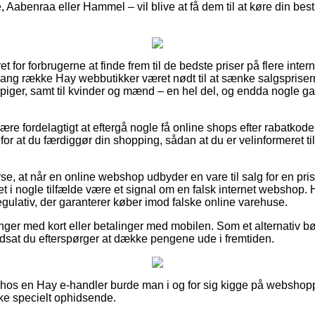
abenraa eller Hammel – vil blive at få dem til at køre din bestill
t for forbrugerne at finde frem til de bedste priser på flere inte
 lang række Hay webbutikker været nødt til at sænke salgsprise
g piger, samt til kvinder og mænd – en hel del, og endda nogle g
være fordelagtigt at eftergå nogle få online shops efter rabatko
for at du færdiggør din shopping, sådan at du er velinformeret t
rse, at når en online webshop udbyder en vare til salg for en pri
t i nogle tilfælde være et signal om en falsk internet webshop. 
egulativ, der garanterer køber imod falske online varehuse.
linger med kort eller betalinger med mobilen. Som et alternativ bø
udsat du efterspørger at dække pengene ude i fremtiden.
r hos en Hay e-handler burde man i og for sig kigge på webshop
kke specielt ophidsende.