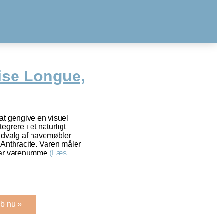
ise Longue,
 at gengive en visuel
egrere i et naturligt
 udvalg af havemøbler
Anthracite. Varen måler
har varenumme
(Læs
b nu »