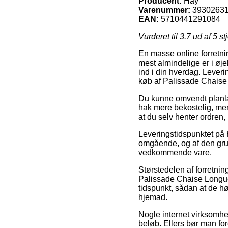
Producent:
Hay
Varenummer:
3930263
EAN:
5710441291084
Vurderet til
3.7
ud af 5 st
En masse online forretni
mest almindelige er i øje
ind i din hverdag. Lever
køb af Palissade Chaise 
Du kunne omvendt planlægg
hak mere bekostelig, men 
at du selv henter ordren
Leveringstidspunktet på 
omgående, og af den grun
vedkommende vare.
Størstedelen af forretning
Palissade Chaise Longue,
tidspunkt, sådan at de hø
hjemad.
Nogle internet virksomhed
beløb. Ellers bør man for