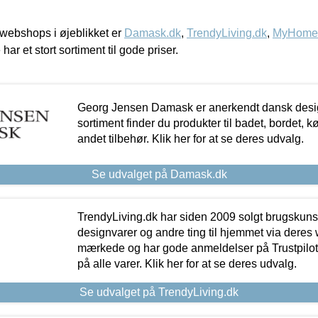
webshops i øjeblikket er
Damask.dk
,
TrendyLiving.dk
,
MyHomeM
 har et stort sortiment til gode priser.
Georg Jensen Damask er anerkendt dansk desig
sortiment finder du produkter til badet, bordet, 
andet tilbehør. Klik her for at se deres udvalg.
Se udvalget på Damask.dk
TrendyLiving.dk har siden 2009 solgt brugskunst, 
designvarer og andre ting til hjemmet via deres
mærkede og har gode anmeldelser på Trustpilot,
på alle varer. Klik her for at se deres udvalg.
Se udvalget på TrendyLiving.dk