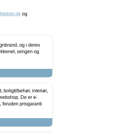
øbler.dk
og
nbrand, og i deres
køkkenet, sengen og
boligtilbehør, interiør,
 webshop. De er e-
 foruden prisgaranti