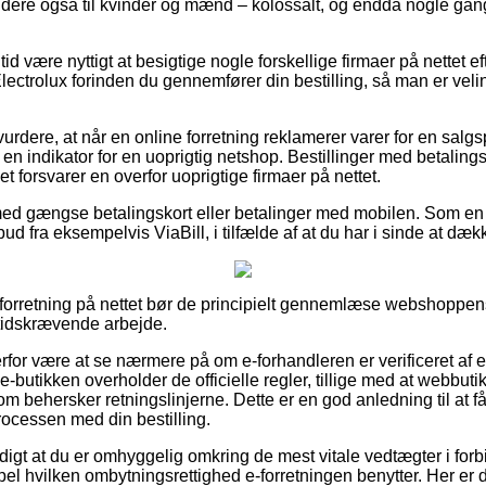
dere også til kvinder og mænd – kolossalt, og endda nogle gan
 tid være nyttigt at besigtige nogle forskellige firmaer på nettet
lectrolux forinden du gennemfører din bestilling, så man er velinf
urdere, at når en online forretning reklamerer varer for en salgs
 en indikator for en uoprigtig netshop. Bestillinger med betalingsk
ket forsvarer en overfor uoprigtige firmaer på nettet.
 med gængse betalingskort eller betalinger med mobilen. Som e
bud fra eksempelvis ViaBill, i tilfælde af at du har i sinde at dæk
forretning på nettet bør de principielt gennemlæse webshoppen
 tidskrævende arbejde.
for være at se nærmere på om e-forhandleren er verificeret af e
-butikken overholder de officielle regler, tillige med at webbu
om behersker retningslinjerne. Dette er en god anledning til at få
processen med din bestilling.
rdigt at du er omhyggelig omkring de mest vitale vedtægter i for
el hvilken ombytningsrettighed e-forretningen benytter. Her er det