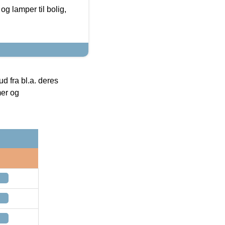
g lamper til bolig,
 fra bl.a. deres
mer og