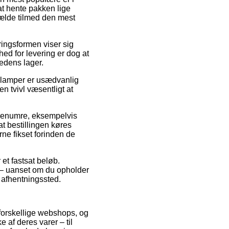
 at hente pakken lige
fælde tilmed den mest
eringsformen viser sig
ed for levering er dog at
hedens lager.
nlamper er usædvanlig
n tvivl væsentligt at
arenumre, eksempelvis
t bestillingen køres
rne fikset forinden de
 et fastsat beløb.
de – uanset om du opholder
t afhentningssted.
t forskellige webshops, og
 af deres varer – til