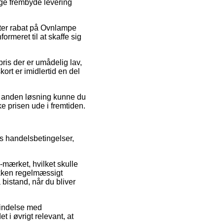
ge frembyde levering
 efter rabat på Ovnlampe
ormeret til at skaffe sig
pris der er umådelig lav,
ort er imidlertid en del
n anden løsning kunne du
ke prisen ude i fremtiden.
s handelsbetingelser,
-mærket, hvilket skulle
tikken regelmæssigt
 bistand, når du bliver
bindelse med
 i øvrigt relevant, at