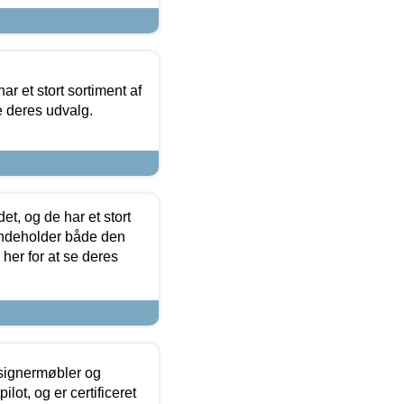
ar et stort sortiment af
e deres udvalg.
t, og de har et stort
 indeholder både den
 her for at se deres
esignermøbler og
lot, og er certificeret