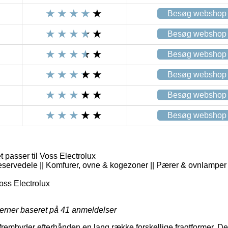
Besøg webshop
Besøg webshop
Besøg webshop
Besøg webshop
Besøg webshop
Besøg webshop
passer til Voss Electrolux
eservedele || Komfurer, ovne & kogezoner || Pærer & ovnlamper
ss Electrolux
jerner baseret på
41
anmeldelser
 frembyder efterhånden en lang række forskellige fragtformer. D