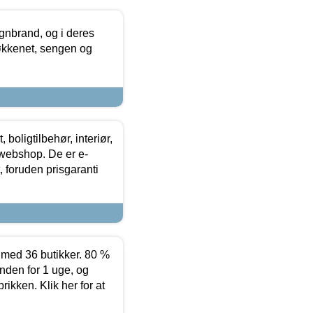
nbrand, og i deres
køkkenet, sengen og
boligtilbehør, interiør,
 webshop. De er e-
 foruden prisgaranti
ed 36 butikker. 80 %
nden for 1 uge, og
ikken. Klik her for at