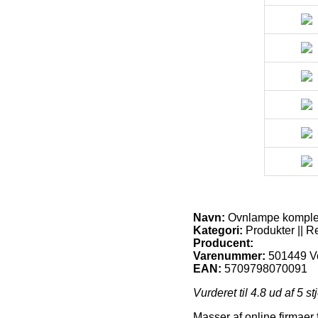
Navn:
Ovnlampe komplet 
Kategori:
Produkter || R
Producent:
Varenummer:
501449 Vo
EAN:
5709798070091
Vurderet til
4.8
ud af 5 st
Masser af online firmaer