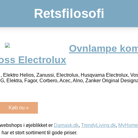
Retsfilosofi
Ovnlampe kom
Voss Electrolux
, Elektro Helios, Zanussi, Electrolux, Husqvarna Electrolux, Vo
G, Elektra, Fagor, Corbero, Acec, Alno, Zanker Original Desig
Køb nu »
webshops i øjeblikket er
Damask.dk
,
TrendyLiving.dk
,
MyHomeM
 har et stort sortiment til gode priser.