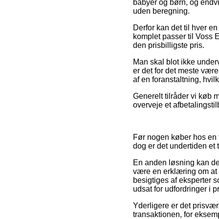
babyer og børn, og endvi
uden beregning.
Derfor kan det til hver en
komplet passer til Voss E
den prisbilligste pris.
Man skal blot ikke underv
er det for det meste være
af en foranstaltning, hvil
Generelt tilråder vi køb
overveje et afbetalingstil
Før nogen køber hos en 
dog er det undertiden et
En anden løsning kan der
være en erklæring om at e
besigtiges af eksperter s
udsat for udfordringer i 
Yderligere er det prisvæ
transaktionen, for eksemp