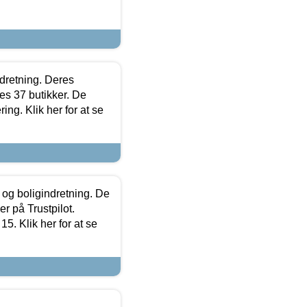
ndretning. Deres
s 37 butikker. De
ing. Klik her for at se
 og boligindretning. De
r på Trustpilot.
5. Klik her for at se