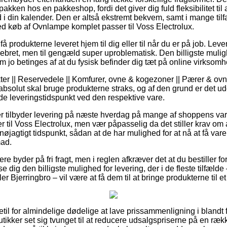
pakken hos en pakkeshop, fordi det giver dig fuld fleksibilitet til
d i din kalender. Den er altså ekstremt bekvem, samt i mange til
ed køb af Ovnlampe komplet passer til Voss Electrolux.
 få produkterne leveret hjem til dig eller til når du er på job. Lev
ebret, men til gengæld super uproblematisk. Den billigste muligh
m jo betinges af at du fysisk befinder dig tæt på online virksom
ter || Reservedele || Komfurer, ovne & kogezoner || Pærer & ov
solut skal bruge produkterne straks, og af den grund er det ude
de leveringstidspunkt ved den respektive vare.
er tilbyder levering på næste hverdag på mange af shoppens v
til Voss Electrolux, men vær påpasselig da det stiller krav om a
nøjagtigt tidspunkt, sådan at de har mulighed for at nå at få vare
mad.
e byder på fri fragt, men i reglen afkræver det at du bestiller for
e dig den billigste mulighed for levering, der i de fleste tilfæl
er Bjerringbro – vil være at få dem til at bringe produkterne til e
igetil for almindelige dødelige at lave prissammenligning i bland
ikker set sig tvunget til at reducere udsalgspriserne på en række