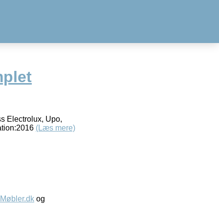
plet
ss Electrolux, Upo,
nation:2016
(Læs mere)
øbler.dk
og