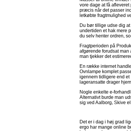
vore dage at få afleveret 
præcis når det passer in
letkøbte fragtmulighed v
Du bør tillige udse dig at
undertiden et hak mere p
du selv henter ordren, so
Fragtperioden på Produk
afgørende forudsat man ab
man tjekker det estimere
En række internet handl
Ovnlampe komplet passer 
igennem tidligere end et 
lageransatte drager hje
Nogle enkelte e-forhandler
Alternativt burde man uds
sig ved Aalborg, Skive ell
Det er i dag i høj grad l
ergo har mange online but