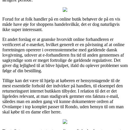
Forud for at folk handler på en online butik behøver de på en vis
måde have øje for shoppens handelsvilkår, det er dog naturligvis
ikke super interessant.
Et andet forslag er at granske hvorvidt online forhandleren er
verificeret af e-mærket, hvilket generelt er en påvisning af at online
forretningen opererer i overensstemmelse med gældende dansk
lovgivning, udover at e-forhandleren fra tid til anden gennemses af
sagkyndige som er meget fortrolige de gældende regulativer. Det
giver dig lejlighed til at blive hjulpet, ifald du oplever problemer som
følge af din bestilling.
Tillige kan det være til hjælp at køberen er hensynstagende til de
mest essentielle forhold der indvirker på handlen, til eksempel den
returneringsret internet butikken tilbyder. I relation til det er det
ligeledes relevant, at man stadigvæk gemmer ens faktura e-mail,
således man en anden gang vil kunne dokumentere ordren af
Ovnlampe i top komplet passer til Rondo, uden hensyn til om man
skal købe til en dame eller herre.