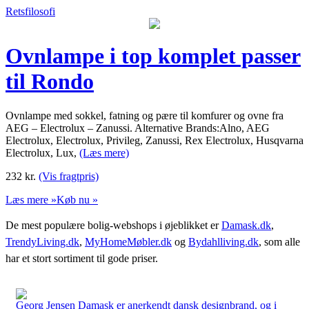
Retsfilosofi
Ovnlampe i top komplet passer
til Rondo
Ovnlampe med sokkel, fatning og pære til komfurer og ovne fra
AEG – Electrolux – Zanussi. Alternative Brands:Alno, AEG
Electrolux, Electrolux, Privileg, Zanussi, Rex Electrolux, Husqvarna
Electrolux, Lux,
(Læs mere)
232
kr.
(Vis fragtpris)
Læs mere »
Køb nu »
De mest populære bolig-webshops i øjeblikket er
Damask.dk
,
TrendyLiving.dk
,
MyHomeMøbler.dk
og
Bydahlliving.dk
, som alle
har et stort sortiment til gode priser.
Georg Jensen Damask er anerkendt dansk designbrand, og i