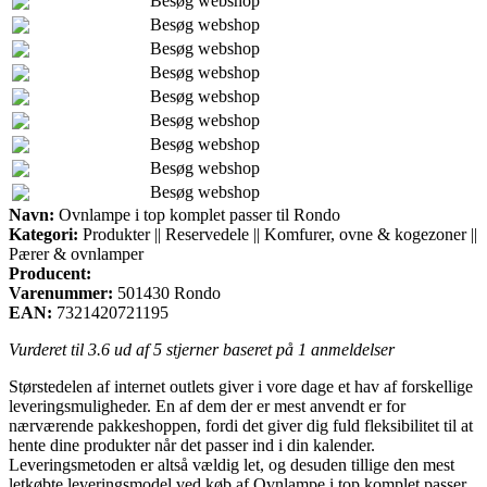
Besøg webshop
Besøg webshop
Besøg webshop
Besøg webshop
Besøg webshop
Besøg webshop
Besøg webshop
Besøg webshop
Besøg webshop
Navn:
Ovnlampe i top komplet passer til Rondo
Kategori:
Produkter || Reservedele || Komfurer, ovne & kogezoner ||
Pærer & ovnlamper
Producent:
Varenummer:
501430 Rondo
EAN:
7321420721195
Vurderet til
3.6
ud af 5 stjerner baseret på
1
anmeldelser
Størstedelen af internet outlets giver i vore dage et hav af forskellige
leveringsmuligheder. En af dem der er mest anvendt er for
nærværende pakkeshoppen, fordi det giver dig fuld fleksibilitet til at
hente dine produkter når det passer ind i din kalender.
Leveringsmetoden er altså vældig let, og desuden tillige den mest
letkøbte leveringsmodel ved køb af Ovnlampe i top komplet passer