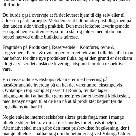
til Rondo.
Du burde også overveje at få det leveret hjem til dig selv eller til
adressen på dit arbejde. Metoden er tit lidt mindre prisbillig, men på
den anden side virkelig praktisk. Den mest letkøbte leveringsmåde
er dog at hente ordren selv, som jo står og falder med at du har
bopæl nærved online butikkens adresse.
Fragttiden på Produkter || Reservedele || Komfurer, ovne &
kogezoner || Pærer & ovnlamper er jo ret relevant i tilfælde af at man
har behov for dine nye produkter fluks, og af den grund er det skam
klogt at vi ser det anslåede leveringstidspunkt for den respektive
vare.
En masse online webshops reklamerer med levering på
næstkommende hverdag på en hel del varenumre, eksempelvis
Ovnlampe i top komplet passer til Rondo, hvilket tager
udgangspunkt i at handlen gemmenføres før et bestemt klokkeslæt,
med hensynstagen til at de kan nå at få produktet betjent før de
logistikansatte har fri.
Nogle enkelte internet selskaber sikrer gratis fragt, men i mange
tilfælde stiller det krav om at der handles for et fastsat beløb.
Alternativt skal man gribe den mest prisbevidste fragtløsning, der i
mange tilfælde – uafhængig om du befinder sig ved Viborg, Odder