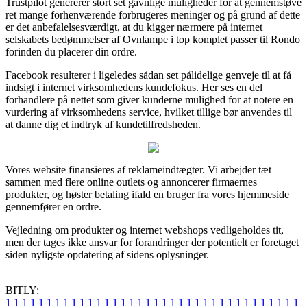
Trustpilot genererer stort set gavnlige muligheder for at gennemstøve
ret mange forhenværende forbrugeres meninger og på grund af dette
er det anbefalelsesværdigt, at du kigger nærmere på internet
selskabets bedømmelser af Ovnlampe i top komplet passer til Rondo
forinden du placerer din ordre.
Facebook resulterer i ligeledes sådan set pålidelige genveje til at få
indsigt i internet virksomhedens kundefokus. Her ses en del
forhandlere på nettet som giver kunderne mulighed for at notere en
vurdering af virksomhedens service, hvilket tillige bør anvendes til
at danne dig et indtryk af kundetilfredsheden.
Vores website finansieres af reklameindtægter. Vi arbejder tæt
sammen med flere online outlets og annoncerer firmaernes
produkter, og høster betaling ifald en bruger fra vores hjemmeside
gennemfører en ordre.
Vejledning om produkter og internet webshops vedligeholdes tit,
men der tages ikke ansvar for forandringer der potentielt er foretaget
siden nyligste opdatering af sidens oplysninger.
BITLY:
1
1
1
1
1
1
1
1
1
1
1
1
1
1
1
1
1
1
1
1
1
1
1
1
1
1
1
1
1
1
1
1
1
1
1
1