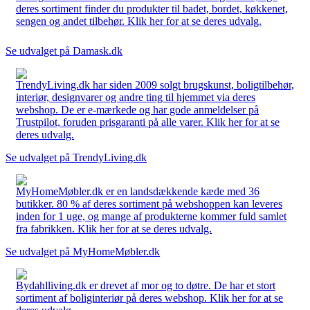
deres sortiment finder du produkter til badet, bordet, køkkenet,
sengen og andet tilbehør. Klik her for at se deres udvalg.
Se udvalget på Damask.dk
TrendyLiving.dk har siden 2009 solgt brugskunst, boligtilbehør,
interiør, designvarer og andre ting til hjemmet via deres
webshop. De er e-mærkede og har gode anmeldelser på
Trustpilot, foruden prisgaranti på alle varer. Klik her for at se
deres udvalg.
Se udvalget på TrendyLiving.dk
MyHomeMøbler.dk er en landsdækkende kæde med 36
butikker. 80 % af deres sortiment på webshoppen kan leveres
inden for 1 uge, og mange af produkterne kommer fuld samlet
fra fabrikken. Klik her for at se deres udvalg.
Se udvalget på MyHomeMøbler.dk
Bydahlliving.dk er drevet af mor og to døtre. De har et stort
sortiment af boliginteriør på deres webshop. Klik her for at se