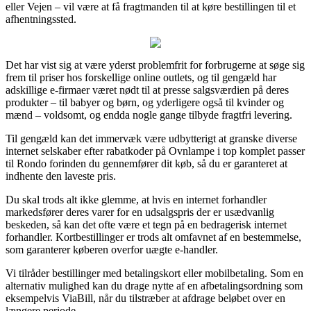
eller Vejen – vil være at få fragtmanden til at køre bestillingen til et
afhentningssted.
Det har vist sig at være yderst problemfrit for forbrugerne at søge sig
frem til priser hos forskellige online outlets, og til gengæld har
adskillige e-firmaer været nødt til at presse salgsværdien på deres
produkter – til babyer og børn, og yderligere også til kvinder og
mænd – voldsomt, og endda nogle gange tilbyde fragtfri levering.
Til gengæld kan det immervæk være udbytterigt at granske diverse
internet selskaber efter rabatkoder på Ovnlampe i top komplet passer
til Rondo forinden du gennemfører dit køb, så du er garanteret at
indhente den laveste pris.
Du skal trods alt ikke glemme, at hvis en internet forhandler
markedsfører deres varer for en udsalgspris der er usædvanlig
beskeden, så kan det ofte være et tegn på en bedragerisk internet
forhandler. Kortbestillinger er trods alt omfavnet af en bestemmelse,
som garanterer køberen overfor uægte e-handler.
Vi tilråder bestillinger med betalingskort eller mobilbetaling. Som en
alternativ mulighed kan du drage nytte af en afbetalingsordning som
eksempelvis ViaBill, når du tilstræber at afdrage beløbet over en
længere periode.