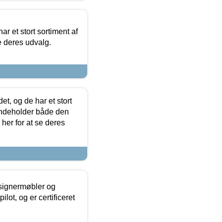
ar et stort sortiment af
e deres udvalg.
t, og de har et stort
 indeholder både den
 her for at se deres
esignermøbler og
lot, og er certificeret