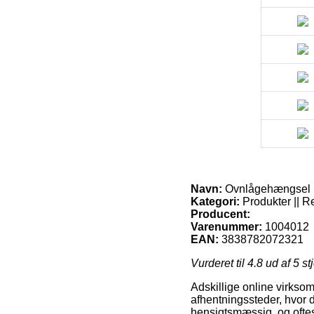
Navn:
Ovnlågehængsel
Kategori:
Produkter || R
Producent:
Varenummer:
1004012
EAN:
3838782072321
Vurderet til
4.8
ud af 5 st
Adskillige online virksom
afhentningssteder, hvor 
hensigtsmæssig, og oftes