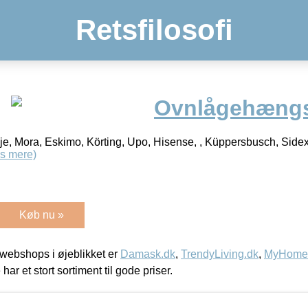
Retsfilosofi
Ovnlågehængs
nje, Mora, Eskimo, Körting, Upo, Hisense, , Küppersbusch, Side
s mere)
Køb nu »
webshops i øjeblikket er
Damask.dk
,
TrendyLiving.dk
,
MyHomeM
 har et stort sortiment til gode priser.