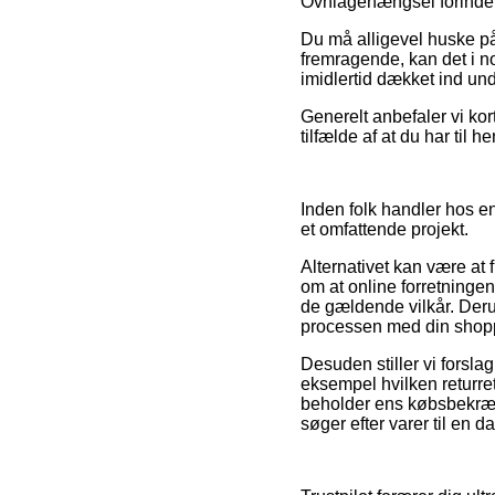
Ovnlågehængsel forinden 
Du må alligevel huske på,
fremragende, kan det i n
imidlertid dækket ind un
Generelt anbefaler vi kort
tilfælde af at du har til 
Inden folk handler hos e
et omfattende projekt.
Alternativet kan være at 
om at online forretningen
de gældende vilkår. Derud
processen med din shop
Desuden stiller vi forsl
eksempel hvilken returret
beholder ens købsbekræf
søger efter varer til en d