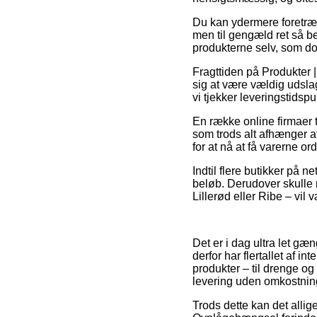
Du kan ydermere foretrække
men til gengæld ret så b
produkterne selv, som do
Fragttiden på Produkter |
sig at være vældig udslag
vi tjekker leveringstidsp
En række online firmaer
som trods alt afhænger af
for at nå at få varerne or
Indtil flere butikker på ne
beløb. Derudover skulle 
Lillerød eller Ribe – vil v
Det er i dag ultra let gæ
derfor har flertallet af 
produkter – til drenge o
levering uden omkostnin
Trods dette kan det allige