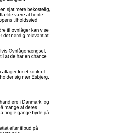
t en sjat mere bekostelig,
ilfælde være at hente
ppens tilholdssted.
re til ovnlåger kan vise
r det nemlig relevant at
pelvis Ovnlågehængsel,
til at de har en chance
u aftager for et konkret
holder sig nær Esbjerg,
forhandlere i Danmark, og
e på mange af deres
ndda nogle gange byde på
ttet efter tilbud på