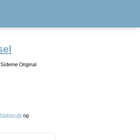
el
xSideme Original
øbler.dk
og