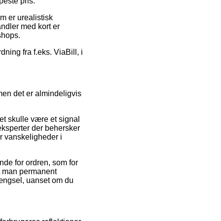
este pris.
m er urealistisk
andler med kort er
shops.
ing fra f.eks. ViaBill, i
men det er almindeligvis
et skulle være et signal
 eksperter der behersker
r vanskeligheder i
nde for ordren, som for
 at man permanent
hængsel, uanset om du