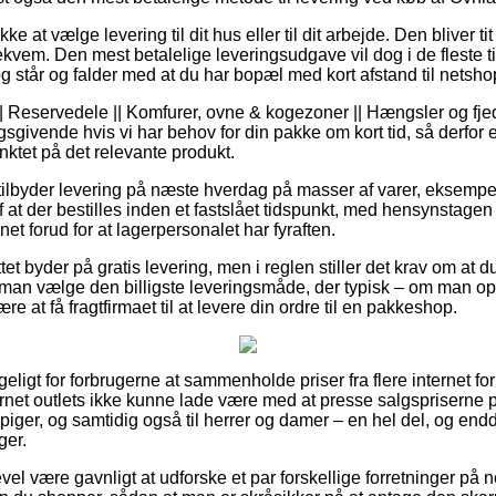
 at vælge levering til dit hus eller til dit arbejde. Den bliver ti
ekvem. Den mest betalelige leveringsudgave vil dog i de fleste t
g står og falder med at du har bopæl med kort afstand til netsho
| Reservedele || Komfurer, ovne & kogezoner || Hængsler og fjed
sgivende hvis vi har behov for din pakke om kort tid, så derfor e
unktet på det relevante produkt.
 tilbyder levering på næste hverdag på masser af varer, eksem
 at der bestilles inden et fastslået tidspunkt, med hensynstagen 
dnet forud for at lagerpersonalet har fyraften.
ttet byder på gratis levering, men i reglen stiller det krav om at d
man vælge den billigste leveringsmåde, der typisk – om man op
ære at få fragtfirmaet til at levere din ordre til en pakkeshop.
ngeligt for forbrugerne at sammenholde priser fra flere internet 
internet outlets ikke kunne lade være med at presse salgsprisern
g piger, og samtidig også til herrer og damer – en hel del, og e
ger.
vel være gavnligt at udforske et par forskellige forretninger på ne