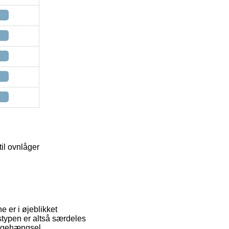
il ovnlåger
 er i øjeblikket
stypen er altså særdeles
lågehængsel.