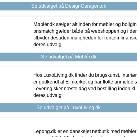
Se udvalget på DesignGaragen.dk
Møblér.dk sælger alt inden for møbler og boligi
prismatch gælder både på webshoppen og i dere
tilbyder desuden muligheden for rentefri finansier
deres udvalg.
Se udvalget på Møblér.dk
Hos LuxoLiving.dk finder du brugskunst, interiør
er godkendt af E-mærket og har flotte anmeldelse
Levering sker næste dag ved bestilling inden kl. 1
deres udvalg.
Se udvalget på LuxoLiving.dk
Lepong.dk er en danskejet netbutik med møbler o