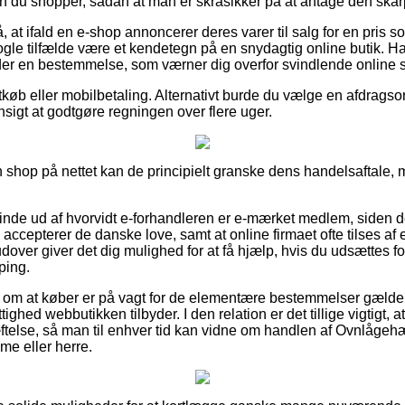
du shopper, sådan at man er skråsikker på at antage den skarp
 at ifald en e-shop annoncerer deres varer til salg for en pris so
ogle tilfælde være et kendetegn på en snydagtig online butik. H
der en bestemmelse, som værner dig overfor svindlende online 
køb eller mobilbetaling. Alternativt burde du vælge en afdragsordn
hensigt at godtgøre regningen over flere uger.
n shop på nettet kan de principielt granske dens handelsaftale, 
finde ud af hvorvidt e-forhandleren er e-mærket medlem, siden d
 accepterer de danske love, samt at online firmaet ofte tilses af
over giver det dig mulighed for at få hjælp, hvis du udsættes fo
ping.
ag om at køber er på vagt for de elementære bestemmelser gælde
tighed webbutikken tilbyder. I den relation er det tillige vigtigt,
telse, så man til enhver tid kan vidne om handlen af Ovnlåge
ame eller herre.