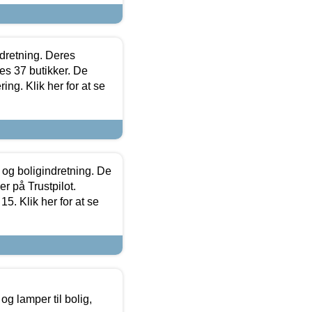
ndretning. Deres
s 37 butikker. De
ing. Klik her for at se
 og boligindretning. De
r på Trustpilot.
5. Klik her for at se
g lamper til bolig,