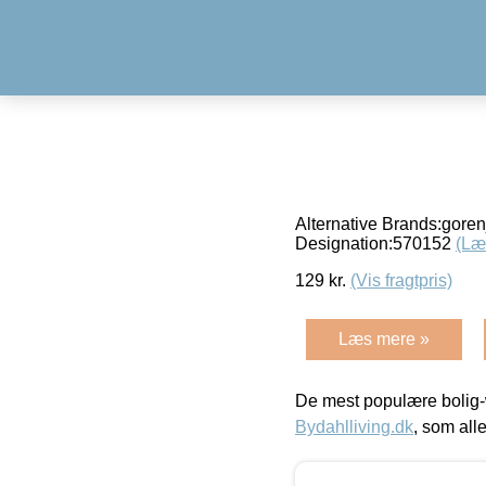
Alternative Brands:gore
Designation:570152
(Læ
129
kr.
(Vis fragtpris)
Læs mere »
De mest populære bolig-
Bydahlliving.dk
, som alle