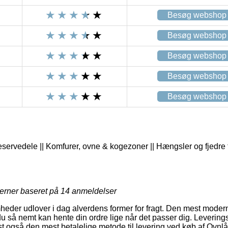
Besøg webshop
Besøg webshop
Besøg webshop
Besøg webshop
Besøg webshop
eservedele || Komfurer, ovne & kogezoner || Hængsler og fjedre t
jerner baseret på
14
anmeldelser
heder udlover i dag alverdens former for fragt. Den mest moderne
du så nemt kan hente din ordre lige når det passer dig. Levering
t også den mest betalelige metode til levering ved køb af Ovn