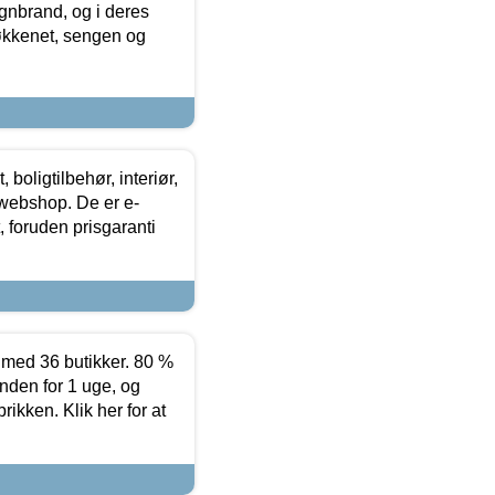
nbrand, og i deres
køkkenet, sengen og
boligtilbehør, interiør,
 webshop. De er e-
 foruden prisgaranti
ed 36 butikker. 80 %
nden for 1 uge, og
ikken. Klik her for at