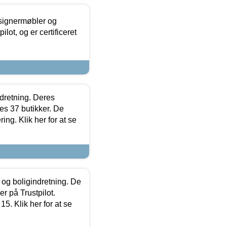
esignermøbler og
lot, og er certificeret
ndretning. Deres
s 37 butikker. De
ing. Klik her for at se
 og boligindretning. De
r på Trustpilot.
5. Klik her for at se