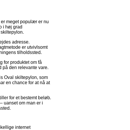
r er meget populær er nu
 i høj grad
skiltepylon.
rbejdes adresse.
ragtmetode er utvivlsomt
ningens tilholdssted.
g for produktet om få
d på den relevante vare.
s Oval skiltepylon, som
ar en chance for at nå at
iller for et bestemt beløb.
 – uanset om man er i
ssted.
kellige internet