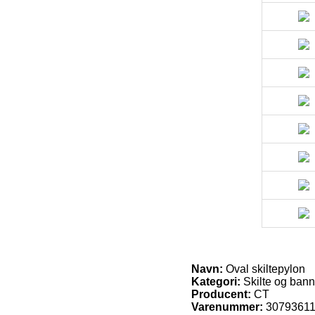
Navn:
Oval skiltepylon
Kategori:
Skilte og ban
Producent:
CT
Varenummer:
3079361