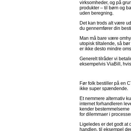
virksomheder, og på grun
produkter – til børn og b
uden beregning.
Det kan trods alt være ud
du gennemfører din bestill
Man må bare være omhygge
utopisk tiltalende, så b
er ikke desto mindre omsl
Generelt tilråder vi beta
eksempelvis ViaBill, hvis
Før folk bestiller på en
ikke super spændende.
Et nemmere alternativ kun
internet forhandleren le
kender bestemmelserne p
for dilemmaer i processe
Ligeledes er det godt at
handlen, til eksempel den