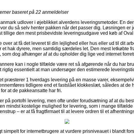
jerner baseret på
22
anmeldelser
Danmark udlover i øjeblikket alverdens leveringsmetoder. En de
vor du så selv henter pakken når det passer dig. Løsningen er jo
t tillige den mest prisbevidste leveringsudgave ved køb af Oval 
r at få det leveret til din lejlighed eller hus eller ud til dit a
der et hak dyrere, men samtidig særdeles let. Den mest letkøbte f
, som dog afhænger af at du opholder dig lige ved internet forret
annere kan i nogle tilfælde være ret så afgørende når du har bru
t rigtig essentielt at man undersøger den estimerede leveringsti
et præsterer 1 hverdags levering på en masse varer, eksempelvi
ennemføres tidligere end et fastslået klokkeslæt, således at de h
 for at de pakkeansatte har fri.
er på portofri levering, men ofte under forudsætning af at du best
en mindst kostelige mulighed for levering, som i mange tilfælde
strup – er at få fragtfirmaet til at levere ordren til et afhentning
 simpelt for internetbrugere at vurdere prisniveauet i blandt fors