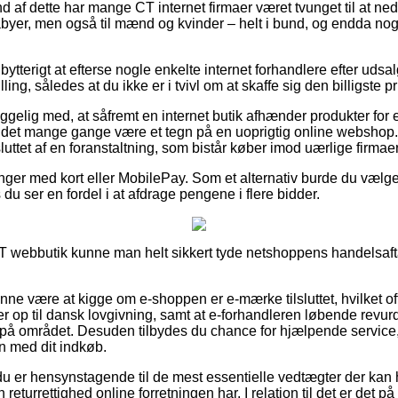
d af dette har mange CT internet firmaer været tvunget til at ne
abyer, men også til mænd og kvinder – helt i bund, og endda nog
bytterigt at efterse nogle enkelte internet forhandlere efter udsal
ing, således at du ikke er i tvivl om at skaffe sig den billigste pr
lig med, at såfremt en internet butik afhænder produkter for 
ør det mange gange være et tegn på en uoprigtig online webshop
uttet af en foranstaltning, som bistår køber imod uærlige firmaer
linger med kort eller MobilePay. Som et alternativ burde du vælg
 du ser en fordel i at afdrage pengene i flere bidder.
 CT webbutik kunne man helt sikkert tyde netshoppens handelsafta
ne være at kigge om e-shoppen er e-mærke tilsluttet, hvilket oft
ver op til dansk lovgivning, samt at e-forhandleren løbende rev
å området. Desuden tilbydes du chance for hjælpende service, 
n med dit indkøb.
 du er hensynstagende til de mest essentielle vedtægter der kan
 returrettighed online forretningen har. I relation til det er det