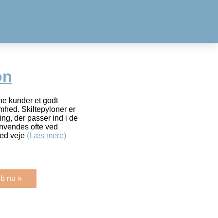
on
ine kunder et godt
omhed. Skiltepyloner er
ing, der passer ind i de
 anvendes ofte ved
ved veje
(Læs mere)
b nu »