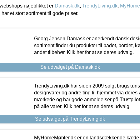
webshops i øjeblikket er
Damask.dk
,
TrendyLiving.dk
,
MyHomeM
 har et stort sortiment til gode priser.
Georg Jensen Damask er anerkendt dansk desig
sortiment finder du produkter til badet, bordet, 
andet tilbehør. Klik her for at se deres udvalg.
Se udvalget på Damask.dk
TrendyLiving.dk har siden 2009 solgt brugskunst, 
designvarer og andre ting til hjemmet via deres
mærkede og har gode anmeldelser på Trustpilot,
på alle varer. Klik her for at se deres udvalg.
Se udvalget på TrendyLiving.dk
MyHomeMøbler.dk er en landsdækkende kæde m