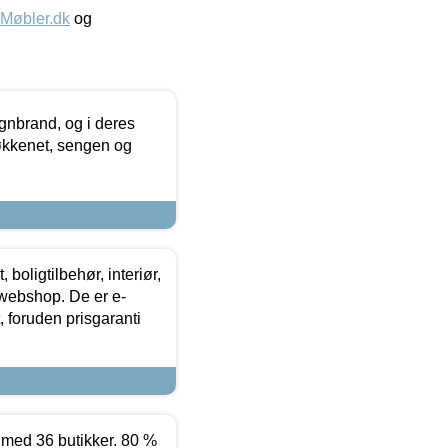
øbler.dk
og
nbrand, og i deres
køkkenet, sengen og
boligtilbehør, interiør,
 webshop. De er e-
 foruden prisgaranti
ed 36 butikker. 80 %