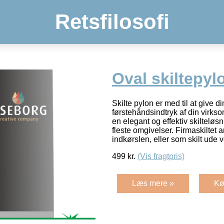
Retsfilosofi
Oval skiltepyl
Skilte pylon er med til at give d
førstehåndsindtryk af din virks
en elegant og effektiv skilteløsn
fleste omgivelser. Firmaskiltet
indkørslen, eller som skilt ude 
499
kr.
(Vis fragtpris)
Læs mere »
Kø