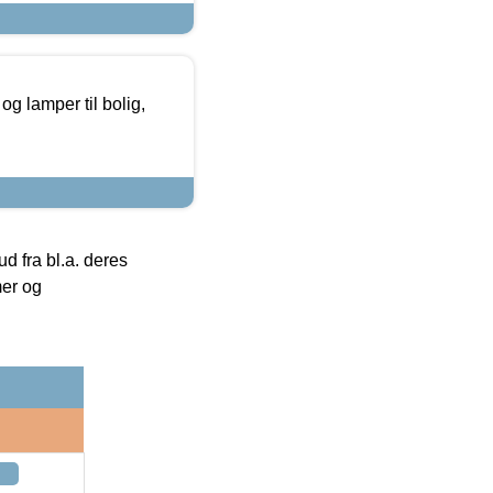
g lamper til bolig,
 fra bl.a. deres
mer og