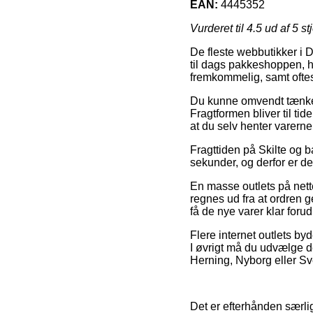
EAN:
4445352
Vurderet til
4.5
ud af 5 st
De fleste webbutikker i 
til dags pakkeshoppen, h
fremkommelig, samt oftes
Du kunne omvendt tænke ove
Fragtformen bliver til ti
at du selv henter varerne
Fragttiden på Skilte og b
sekunder, og derfor er de
En masse outlets på nett
regnes ud fra at ordren g
få de nye varer klar forud
Flere internet outlets byd
I øvrigt må du udvælge d
Herning, Nyborg eller Sven
Det er efterhånden særligt