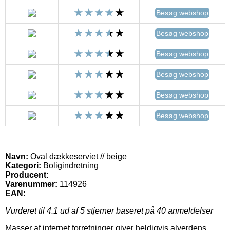
Besøg webshop
Besøg webshop
Besøg webshop
Besøg webshop
Besøg webshop
Besøg webshop
Navn:
Oval dækkeserviet // beige
Kategori:
Boligindretning
Producent:
Varenummer:
114926
EAN:
Vurderet til
4.1
ud af 5 stjerner baseret på
40
anmeldelser
Masser af internet forretninger giver heldigvis alverdens