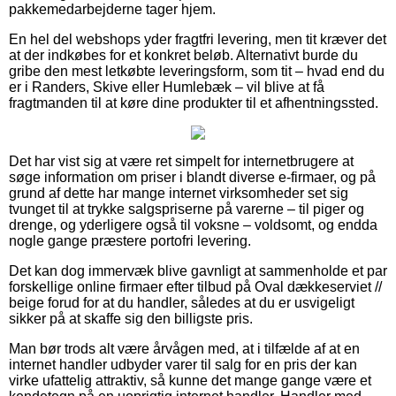
pakkemedarbejderne tager hjem.
En hel del webshops yder fragtfri levering, men tit kræver det
at der indkøbes for et konkret beløb. Alternativt burde du
gribe den mest letkøbte leveringsform, som tit – hvad end du
er i Randers, Skive eller Humlebæk – vil blive at få
fragtmanden til at køre dine produkter til et afhentningssted.
Det har vist sig at være ret simpelt for internetbrugere at
søge information om priser i blandt diverse e-firmaer, og på
grund af dette har mange internet virksomheder set sig
tvunget til at trykke salgspriserne på varerne – til piger og
drenge, og yderligere også til voksne – voldsomt, og endda
nogle gange præstere portofri levering.
Det kan dog immervæk blive gavnligt at sammenholde et par
forskellige online firmaer efter tilbud på Oval dækkeserviet //
beige forud for at du handler, således at du er usvigeligt
sikker på at skaffe sig den billigste pris.
Man bør trods alt være årvågen med, at i tilfælde af at en
internet handler udbyder varer til salg for en pris der kan
virke ufattelig attraktiv, så kunne det mange gange være et