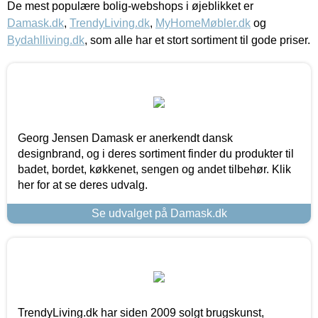
De mest populære bolig-webshops i øjeblikket er
Damask.dk
,
TrendyLiving.dk
,
MyHomeMøbler.dk
og
Bydahlliving.dk
, som alle har et stort sortiment til gode priser.
Georg Jensen Damask er anerkendt dansk
designbrand, og i deres sortiment finder du produkter til
badet, bordet, køkkenet, sengen og andet tilbehør. Klik
her for at se deres udvalg.
Se udvalget på Damask.dk
TrendyLiving.dk har siden 2009 solgt brugskunst,