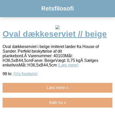
Retsfilosofi
Oval dækkeserviet // beige
Oval dækkeserviet i beige imiteret læder fra House of
Sander. Perfekt beskyttelse af dit
plankebord.Â Varenummer: 40103Mål:
H36,5xB44,5cmFarve: BeigeVægt: 0,75 kgÂ Sælges
enkeltvisMål: H36,5xB44,5cm
(Læs mere)
98
kr.
(Vis fragtpris)
Læs mere »
Køb nu »