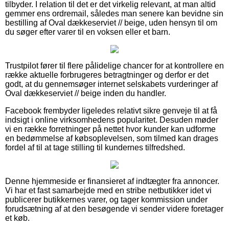
tilbyder. I relation til det er det virkelig relevant, at man altid
gemmer ens ordremail, således man senere kan bevidne sin
bestilling af Oval dækkeserviet // beige, uden hensyn til om
du søger efter varer til en voksen eller et barn.
Trustpilot fører til flere pålidelige chancer for at kontrollere en
række aktuelle forbrugeres betragtninger og derfor er det
godt, at du gennemsøger internet selskabets vurderinger af
Oval dækkeserviet // beige inden du handler.
Facebook frembyder ligeledes relativt sikre genveje til at få
indsigt i online virksomhedens popularitet. Desuden møder
vi en række forretninger på nettet hvor kunder kan udforme
en bedømmelse af købsoplevelsen, som tilmed kan drages
fordel af til at tage stilling til kundernes tilfredshed.
Denne hjemmeside er finansieret af indtægter fra annoncer.
Vi har et fast samarbejde med en stribe netbutikker idet vi
publicerer butikkernes varer, og tager kommission under
forudsætning af at den besøgende vi sender videre foretager
et køb.