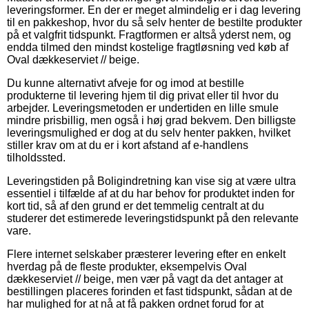
leveringsformer. En der er meget almindelig er i dag levering
til en pakkeshop, hvor du så selv henter de bestilte produkter
på et valgfrit tidspunkt. Fragtformen er altså yderst nem, og
endda tilmed den mindst kostelige fragtløsning ved køb af
Oval dækkeserviet // beige.
Du kunne alternativt afveje for og imod at bestille
produkterne til levering hjem til dig privat eller til hvor du
arbejder. Leveringsmetoden er undertiden en lille smule
mindre prisbillig, men også i høj grad bekvem. Den billigste
leveringsmulighed er dog at du selv henter pakken, hvilket
stiller krav om at du er i kort afstand af e-handlens
tilholdssted.
Leveringstiden på Boligindretning kan vise sig at være ultra
essentiel i tilfælde af at du har behov for produktet inden for
kort tid, så af den grund er det temmelig centralt at du
studerer det estimerede leveringstidspunkt på den relevante
vare.
Flere internet selskaber præsterer levering efter en enkelt
hverdag på de fleste produkter, eksempelvis Oval
dækkeserviet // beige, men vær på vagt da det antager at
bestillingen placeres forinden et fast tidspunkt, sådan at de
har mulighed for at nå at få pakken ordnet forud for at