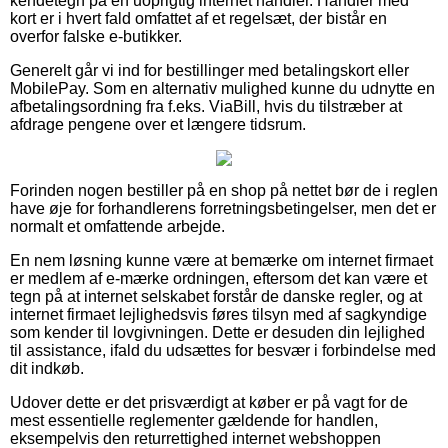
kendetegn på en uoprigtig internet handler. Handler med
kort er i hvert fald omfattet af et regelsæt, der bistår en
overfor falske e-butikker.
Generelt går vi ind for bestillinger med betalingskort eller
MobilePay. Som en alternativ mulighed kunne du udnytte en
afbetalingsordning fra f.eks. ViaBill, hvis du tilstræber at
afdrage pengene over et længere tidsrum.
Forinden nogen bestiller på en shop på nettet bør de i reglen
have øje for forhandlerens forretningsbetingelser, men det er
normalt et omfattende arbejde.
En nem løsning kunne være at bemærke om internet firmaet
er medlem af e-mærke ordningen, eftersom det kan være et
tegn på at internet selskabet forstår de danske regler, og at
internet firmaet lejlighedsvis føres tilsyn med af sagkyndige
som kender til lovgivningen. Dette er desuden din lejlighed
til assistance, ifald du udsættes for besvær i forbindelse med
dit indkøb.
Udover dette er det prisværdigt at køber er på vagt for de
mest essentielle reglementer gældende for handlen,
eksempelvis den returrettighed internet webshoppen