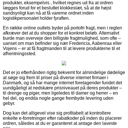
produkter, eksempelvis , hvilket regnes ud fra at ordren
lægges forud for et besluttet klokkeslæt, så at de højst
sandsynligt kan nå at få varerne ordnet inden
logistikpersonalet holder fyraften.
En række online outlets byder på portofri fragt, men i reglen
afkræver det at du shopper for et konkret beløb. Alternativt
burde man overveje den billigste fragtmulighed, som ofte –
uanset om man befinder sig nær Fredericia, Aabenraa eller
Vojens – er at få fragtmanden til at levere produkterne til et
afhentningssted.
Det er jo efterhånden rigtig bekvemt for almindelige dødelige
at søge sig frem til priser på diverse internet firmaer i
Danmark, og så har mange internet foretagender fundet det
uundgåeligt at nedskære prisniveauet på deres produkter –
til drenge og piger, men ligeledes til damer og herrer – en
hel del, og endda nogle gange frembyde levering uden
gebyr.
Dog kan det alligevel vise sig profitabelt at kontrollere
enkelte e-forretninger efter rabatkoder på inden du placerer
ordren, således at du er garanteret at antage den laveste