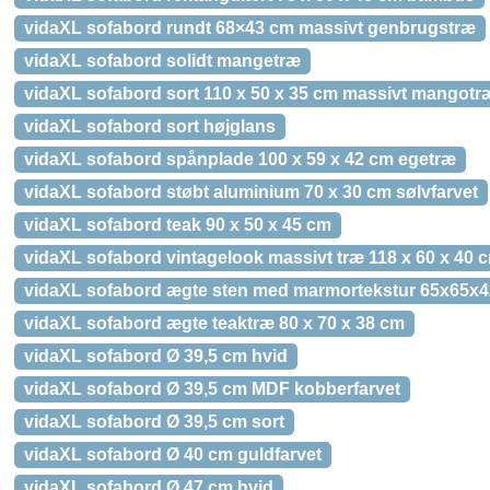
vidaXL sofabord rundt 68×43 cm massivt genbrugstræ
vidaXL sofabord solidt mangetræ
vidaXL sofabord sort 110 x 50 x 35 cm massivt mangotr
vidaXL sofabord sort højglans
vidaXL sofabord spånplade 100 x 59 x 42 cm egetræ
vidaXL sofabord støbt aluminium 70 x 30 cm sølvfarvet
vidaXL sofabord teak 90 x 50 x 45 cm
vidaXL sofabord vintagelook massivt træ 118 x 60 x 40 
vidaXL sofabord ægte sten med marmortekstur 65x65x4
vidaXL sofabord ægte teaktræ 80 x 70 x 38 cm
vidaXL sofabord Ø 39,5 cm hvid
vidaXL sofabord Ø 39,5 cm MDF kobberfarvet
vidaXL sofabord Ø 39,5 cm sort
vidaXL sofabord Ø 40 cm guldfarvet
vidaXL sofabord Ø 47 cm hvid