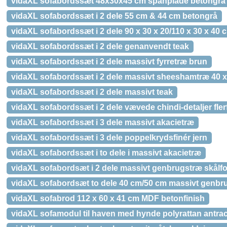
vidaXL sofabordssæt 48x30x45 cm spånplade betongrå
vidaXL sofabordssæt i 2 dele 55 cm & 44 cm betongrå
vidaXL sofabordssæt i 2 dele 90 x 30 x 20/110 x 30 x 40
vidaXL sofabordssæt i 2 dele genanvendt teak
vidaXL sofabordssæt i 2 dele massivt fyrretræ brun
vidaXL sofabordssæt i 2 dele massivt sheeshamtræ 40 x
vidaXL sofabordssæt i 2 dele massivt teak
vidaXL sofabordssæt i 2 dele vævede chindi-detaljer fler
vidaXL sofabordssæt i 3 dele massivt akacietræ
vidaXL sofabordssæt i 3 dele poppelkrydsfinér jern
vidaXL sofabordssæt i to dele i massivt akacietræ
vidaXL sofabordsæt i 2 dele massivt genbrugstræ skålf
vidaXL sofabordsæt to dele 40 cm/50 cm massivt genbr
vidaXL sofabrod 112 x 60 x 41 cm MDF betonfinish
vidaXL sofamodul til haven med hynde polyrattan antrac