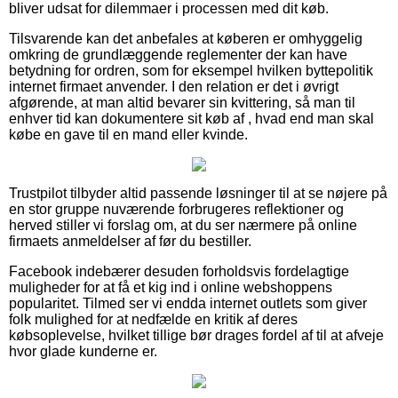
bliver udsat for dilemmaer i processen med dit køb.
Tilsvarende kan det anbefales at køberen er omhyggelig
omkring de grundlæggende reglementer der kan have
betydning for ordren, som for eksempel hvilken byttepolitik
internet firmaet anvender. I den relation er det i øvrigt
afgørende, at man altid bevarer sin kvittering, så man til
enhver tid kan dokumentere sit køb af , hvad end man skal
købe en gave til en mand eller kvinde.
Trustpilot tilbyder altid passende løsninger til at se nøjere på
en stor gruppe nuværende forbrugeres reflektioner og
herved stiller vi forslag om, at du ser nærmere på online
firmaets anmeldelser af før du bestiller.
Facebook indebærer desuden forholdsvis fordelagtige
muligheder for at få et kig ind i online webshoppens
popularitet. Tilmed ser vi endda internet outlets som giver
folk mulighed for at nedfælde en kritik af deres
købsoplevelse, hvilket tillige bør drages fordel af til at afveje
hvor glade kunderne er.