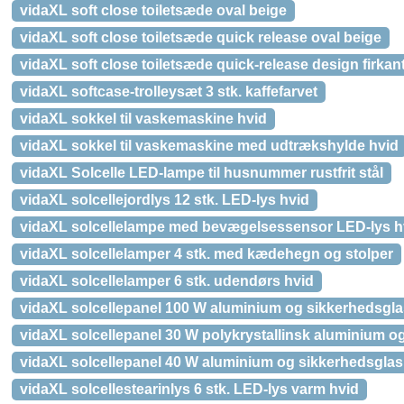
vidaXL soft close toiletsæde oval beige
vidaXL soft close toiletsæde quick release oval beige
vidaXL soft close toiletsæde quick-release design firkan
vidaXL softcase-trolleysæt 3 stk. kaffefarvet
vidaXL sokkel til vaskemaskine hvid
vidaXL sokkel til vaskemaskine med udtrækshylde hvid
vidaXL Solcelle LED-lampe til husnummer rustfrit stål
vidaXL solcellejordlys 12 stk. LED-lys hvid
vidaXL solcellelampe med bevægelsessensor LED-lys h
vidaXL solcellelamper 4 stk. med kædehegn og stolper
vidaXL solcellelamper 6 stk. udendørs hvid
vidaXL solcellepanel 100 W aluminium og sikkerhedsgla
vidaXL solcellepanel 30 W polykrystallinsk aluminium o
vidaXL solcellepanel 40 W aluminium og sikkerhedsglas
vidaXL solcellestearinlys 6 stk. LED-lys varm hvid