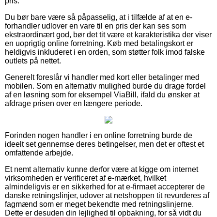
pris.
Du bør bare være så påpasselig, at i tilfælde af at en e-
forhandler udlover en vare til en pris der kan ses som
ekstraordinært god, bør det tit være et karakteristika der viser
en uoprigtig online forretning. Køb med betalingskort er
heldigvis inkluderet i en orden, som støtter folk imod falske
outlets på nettet.
Generelt foreslår vi handler med kort eller betalinger med
mobilen. Som en alternativ mulighed burde du drage fordel
af en løsning som for eksempel ViaBill, ifald du ønsker at
afdrage prisen over en længere periode.
Forinden nogen handler i en online forretning burde de
ideelt set gennemse deres betingelser, men det er oftest et
omfattende arbejde.
Et nemt alternativ kunne derfor være at kigge om internet
virksomheden er verificeret af e-mærket, hvilket
almindeligvis er en sikkerhed for at e-firmaet accepterer de
danske retningslinjer, udover at netshoppen tit revurderes af
fagmænd som er meget bekendte med retningslinjerne.
Dette er desuden din lejlighed til opbakning, for så vidt du