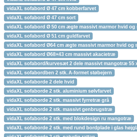
vidaXL sofabord Ø 47 cm kobberfarvet
vidaXL sofabord Ø 47 cm sort
vidaXL sofabord Ø 50 cm ægte massivt marmor hvid og 
vidaXL sofabord Ø 51 cm guldfarvet
vidaXL sofabord Ø64 cm ægte massivt marmor hvid og s
vidaXL sofabord Ø68×43 cm massivt akacietræ
vidaXL sofabord/kurvesæt 2 dele massivt mangotræ 55 
vidaXL sofabordben 2 stk. A-formet støbejern
vidaXL sofaborde 2 dele hvid
vidaXL sofaborde 2 stk. aluminium sølvfarvet
vidaXL sofaborde 2 stk. massivt fyrretræ grå
vidaXL sofaborde 2 stk. massivt genbrugstræ
vidaXL sofaborde 2 stk. med blokdesign ru mangotræ
vidaXL sofaborde 2 stk. med rund bordplade i glas højg
vidaXL sofaborde 2 stk. naturlig rattan