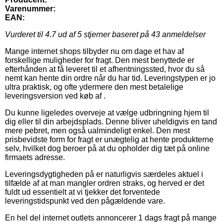
Varenummer:
EAN:
Vurderet til
4.7
ud af 5 stjerner baseret på
43
anmeldelser
Mange internet shops tilbyder nu om dage et hav af
forskellige muligheder for fragt. Den mest benyttede er
efterhånden at få leveret til et afhentningssted, hvor du så
nemt kan hente din ordre når du har tid. Leveringstypen er jo
ultra praktisk, og ofte ydermere den mest betalelige
leveringsversion ved køb af .
Du kunne ligeledes overveje at vælge udbringning hjem til
dig eller til din arbejdsplads. Denne bliver uheldigvis en tand
mere pebret, men også ualmindeligt enkel. Den mest
prisbevidste form for fragt er unægtelig at hente produkterne
selv, hvilket dog beroer på at du opholder dig tæt på online
firmaets adresse.
Leveringsdygtigheden på er naturligvis særdeles aktuel i
tilfælde af at man mangler ordren straks, og herved er det
fuldt ud essentielt at vi tjekker det forventede
leveringstidspunkt ved den pågældende vare.
En hel del internet outlets annoncerer 1 dags fragt på mange