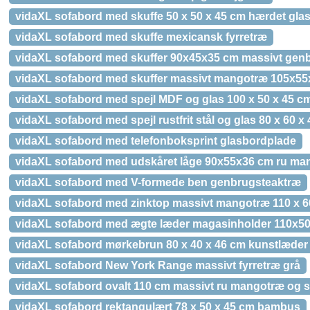
vidaXL sofabord med skuffe 50 x 50 x 45 cm hærdet gla
vidaXL sofabord med skuffe mexicansk fyrretræ
vidaXL sofabord med skuffer 90x45x35 cm massivt gen
vidaXL sofabord med skuffer massivt mangotræ 105x5
vidaXL sofabord med spejl MDF og glas 100 x 50 x 45 c
vidaXL sofabord med spejl rustfrit stål og glas 80 x 60 x
vidaXL sofabord med telefonboksprint glasbordplade
vidaXL sofabord med udskåret låge 90x55x36 cm ru ma
vidaXL sofabord med V-formede ben genbrugsteaktræ
vidaXL sofabord med zinktop massivt mangotræ 110 x 6
vidaXL sofabord med ægte læder magasinholder 110x5
vidaXL sofabord mørkebrun 80 x 40 x 46 cm kunstlæder
vidaXL sofabord New York Range massivt fyrretræ grå
vidaXL sofabord ovalt 110 cm massivt ru mangotræ og s
vidaXL sofabord rektangulært 78 x 50 x 45 cm bambus