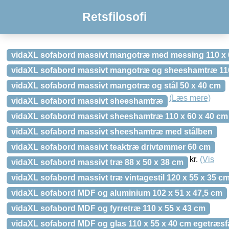
Retsfilosofi
vidaXL sofabord massivt mangotræ med messing 110 x 
vidaXL sofabord massivt mangotræ og sheeshamtræ 110
vidaXL sofabord massivt mangotræ og stål 50 x 40 cm
(Læs mere)
vidaXL sofabord massivt sheeshamtræ
vidaXL sofabord massivt sheeshamtræ 110 x 60 x 40 cm
vidaXL sofabord massivt sheeshamtræ med stålben
vidaXL sofabord massivt teaktræ drivtømmer 60 cm
kr.
(Vis
vidaXL sofabord massivt træ 88 x 50 x 38 cm
vidaXL sofabord massivt træ vintagestil 120 x 55 x 35 c
vidaXL sofabord MDF og aluminium 102 x 51 x 47,5 cm
vidaXL sofabord MDF og fyrretræ 110 x 55 x 43 cm
vidaXL sofabord MDF og glas 110 x 55 x 40 cm egetræsf