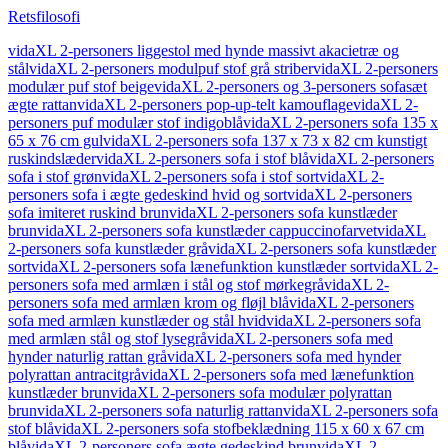
Retsfilosofi
vidaXL 2-personers liggestol med hynde massivt akacietræ og
stål
vidaXL 2-personers modulpuf stof grå striber
vidaXL 2-personers
modulær puf stof beige
vidaXL 2-personers og 3-personers sofasæt
ægte rattan
vidaXL 2-personers pop-up-telt kamouflage
vidaXL 2-
personers puf modulær stof indigoblå
vidaXL 2-personers sofa 135 x
65 x 76 cm gul
vidaXL 2-personers sofa 137 x 73 x 82 cm kunstigt
ruskindslæder
vidaXL 2-personers sofa i stof blå
vidaXL 2-personers
sofa i stof grøn
vidaXL 2-personers sofa i stof sort
vidaXL 2-
personers sofa i ægte gedeskind hvid og sort
vidaXL 2-personers
sofa imiteret ruskind brun
vidaXL 2-personers sofa kunstlæder
brun
vidaXL 2-personers sofa kunstlæder cappuccinofarvet
vidaXL
2-personers sofa kunstlæder grå
vidaXL 2-personers sofa kunstlæder
sort
vidaXL 2-personers sofa lænefunktion kunstlæder sort
vidaXL 2-
personers sofa med armlæn i stål og stof mørkegrå
vidaXL 2-
personers sofa med armlæn krom og fløjl blå
vidaXL 2-personers
sofa med armlæn kunstlæder og stål hvid
vidaXL 2-personers sofa
med armlæn stål og stof lysegrå
vidaXL 2-personers sofa med
hynder naturlig rattan grå
vidaXL 2-personers sofa med hynder
polyrattan antracitgrå
vidaXL 2-personers sofa med lænefunktion
kunstlæder brun
vidaXL 2-personers sofa modulær polyrattan
brun
vidaXL 2-personers sofa naturlig rattan
vidaXL 2-personers sofa
stof blå
vidaXL 2-personers sofa stofbeklædning 115 x 60 x 67 cm
blå
vidaXL 2-personers sofa ægte gedeskind brun
vidaXL 2-