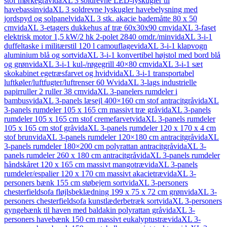
stof mørkegrå
vidaXL 3 soldrevne LED-lyskugler til
havebassin
vidaXL 3 soldrevne lyskugler havebelysning med
jordspyd og solpanel
vidaXL 3 stk. akacie bademåtte 80 x 50
cm
vidaXL 3-etagers dukkehus af træ 60x30x90 cm
vidaXL 3-faset
elektrisk motor 1,5 kW/2 hk 2-polet 2840 omdr./min
vidaXL 3-i-1
duffeltaske i militærstil 120 l camouflage
vidaXL 3-i-1 klapvogn
aluminium blå og sort
vidaXL 3-i-1 konvertibel højstol med bord blå
og grøn
vidaXL 3-i-1 kul-/røgegrill 40×80 cm
vidaXL 3-i-1 sæt
skokabinet egetræsfarvet og hvid
vidaXL 3-i-1 transportabel
luftkøler/luftfugter/luftrenser 60 W
vidaXL 3-lags industrielle
papirruller 2 ruller 38 cm
vidaXL 3-panelers rumdeler i
bambus
vidaXL 3-panels læsejl 400×160 cm stof antracitgrå
vidaXL
3-panels rumdeler 105 x 165 cm massivt træ grå
vidaXL 3-panels
rumdeler 105 x 165 cm stof cremefarvet
vidaXL 3-panels rumdeler
105 x 165 cm stof grå
vidaXL 3-panels rumdeler 120 x 170 x 4 cm
stof brun
vidaXL 3-panels rumdeler 120×180 cm antracitgrå
vidaXL
3-panels rumdeler 180×200 cm polyrattan antracitgrå
vidaXL 3-
panels rumdeler 260 x 180 cm antracitgrå
vidaXL 3-panels rumdeler
håndskåret 120 x 165 cm massivt mangotræ
vidaXL 3-panels
rumdeler/espalier 120 x 170 cm massivt akacietræ
vidaXL 3-
personers bænk 155 cm støbejern sort
vidaXL 3-personers
chesterfieldsofa fløjlsbeklædning 199 x 75 x 72 cm grøn
vidaXL 3-
personers chesterfieldsofa kunstlæderbetræk sort
vidaXL 3-personers
gyngebænk til haven med baldakin polyrattan grå
vidaXL 3-
personers havebænk 150 cm massivt eukalyptustræ
vidaXL 3-