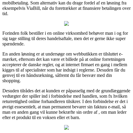
mobilbetaling. Som alternativ kan du drage fordel af en løsning fra
eksempelvis ViaBill, når du foretrækker at finansiere betalingen over
tid.
Forinden folk bestiller i en online virksomhed behøver man i og for
sig tage stilling til deres handelsaftale, men det er gerne ikke super
spændende.
En anden løsning er at undersøge om webbutikken er tilsluttet e-
mærket, eftersom det kan være et billede på at online forretningen
accepterer de danske regler, og at internet firmaet en gang i mellem
kigges til af specialister som har indsigt i reglerne. Desuden får du
genvej til en håndsrækning, såfremt du får besvær med din
shopping.
Desuden tilrådes det at kunden er påpasselig med de grundlæggende
vedtægter der spiller ind i forbindelse med handlen, som fx hvilken
returrettighed online forhandleren tilsikrer. I den forbindelse er det i
øvrigt essesentielt, at man permanent bevarer sin faktura e-mail, så
man en anden gang vil kunne bekræfte sin ordre af , om man leder
efter et produkt til en voksen eller et barn.