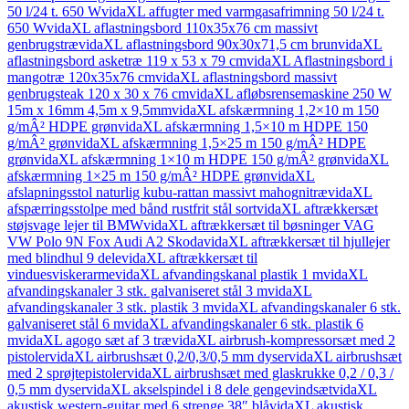
50 l/24 t. 650 W
vidaXL affugter med varmgasafrimning 50 l/24 t.
650 W
vidaXL aflastningsbord 110x35x76 cm massivt
genbrugstræ
vidaXL aflastningsbord 90x30x71,5 cm brun
vidaXL
aflastningsbord asketræ 119 x 53 x 79 cm
vidaXL Aflastningsbord i
mangotræ 120x35x76 cm
vidaXL aflastningsbord massivt
genbrugsteak 120 x 30 x 76 cm
vidaXL afløbsrensemaskine 250 W
15m x 16mm 4,5m x 9,5mm
vidaXL afskærmning 1,2×10 m 150
g/mÂ² HDPE grøn
vidaXL afskærmning 1,5×10 m HDPE 150
g/mÂ² grøn
vidaXL afskærmning 1,5×25 m 150 g/mÂ² HDPE
grøn
vidaXL afskærmning 1×10 m HDPE 150 g/mÂ² grøn
vidaXL
afskærmning 1×25 m 150 g/mÂ² HDPE grøn
vidaXL
afslapningsstol naturlig kubu-rattan massivt mahognitræ
vidaXL
afspærringsstolpe med bånd rustfrit stål sort
vidaXL aftrækkersæt
støjsvage lejer til BMW
vidaXL aftrækkersæt til bøsninger VAG
VW Polo 9N Fox Audi A2 Skoda
vidaXL aftrækkersæt til hjullejer
med blindhul 9 dele
vidaXL aftrækkersæt til
vinduesviskerarme
vidaXL afvandingskanal plastik 1 m
vidaXL
afvandingskanaler 3 stk. galvaniseret stål 3 m
vidaXL
afvandingskanaler 3 stk. plastik 3 m
vidaXL afvandingskanaler 6 stk.
galvaniseret stål 6 m
vidaXL afvandingskanaler 6 stk. plastik 6
m
vidaXL agogo sæt af 3 træ
vidaXL airbrush-kompressorsæt med 2
pistoler
vidaXL airbrushsæt 0,2/0,3/0,5 mm dyser
vidaXL airbrushsæt
med 2 sprøjtepistoler
vidaXL airbrushsæt med glaskrukke 0,2 / 0,3 /
0,5 mm dyser
vidaXL akselspindel i 8 dele gengevindsæt
vidaXL
akustisk western-guitar med 6 strenge 38″ blå
vidaXL akustisk