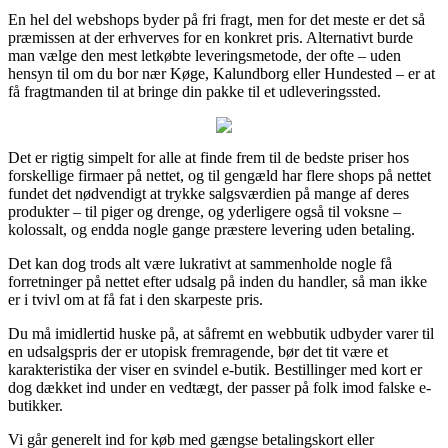
En hel del webshops byder på fri fragt, men for det meste er det så
præmissen at der erhverves for en konkret pris. Alternativt burde
man vælge den mest letkøbte leveringsmetode, der ofte – uden
hensyn til om du bor nær Køge, Kalundborg eller Hundested – er at
få fragtmanden til at bringe din pakke til et udleveringssted.
Det er rigtig simpelt for alle at finde frem til de bedste priser hos
forskellige firmaer på nettet, og til gengæld har flere shops på nettet
fundet det nødvendigt at trykke salgsværdien på mange af deres
produkter – til piger og drenge, og yderligere også til voksne –
kolossalt, og endda nogle gange præstere levering uden betaling.
Det kan dog trods alt være lukrativt at sammenholde nogle få
forretninger på nettet efter udsalg på inden du handler, så man ikke
er i tvivl om at få fat i den skarpeste pris.
Du må imidlertid huske på, at såfremt en webbutik udbyder varer til
en udsalgspris der er utopisk fremragende, bør det tit være et
karakteristika der viser en svindel e-butik. Bestillinger med kort er
dog dækket ind under en vedtægt, der passer på folk imod falske e-
butikker.
Vi går generelt ind for køb med gængse betalingskort eller