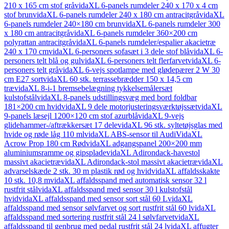
210 x 165 cm stof grå
vidaXL 6-panels rumdeler 240 x 170 x 4 cm
stof brun
vidaXL 6-panels rumdeler 240 x 180 cm antracitgrå
vidaXL
6-panels rumdeler 240×180 cm brun
vidaXL 6-panels rumdeler 300
x 180 cm antracitgrå
vidaXL 6-panels rumdeler 360×200 cm
polyrattan antracitgrå
vidaXL 6-panels rumdeler/espalier akacietræ
240 x 170 cm
vidaXL 6-personers sofasæt i 3 dele stof blå
vidaXL 6-
personers telt blå og gul
vidaXL 6-personers telt flerfarvet
vidaXL 6-
personers telt grå
vidaXL 6-vejs spotlampe med glødepærer 2 W 30
cm E27 sort
vidaXL 60 stk. terrassebrædder 150 x 14,5 cm
træ
vidaXL 8-i-1 bremsebelægning tykkelsemålersæt
kulstofstål
vidaXL 8-panels udstillingsvæg med bord foldbar
181×200 cm hvid
vidaXL 9 dele motorjusteringsværktøjssæt
vidaXL
9-panels læsejl 1200×120 cm stof azurblå
vidaXL 9-vejs
glidehammer-/aftrækkersæt 17 dele
vidaXL 96 stk. syltetøjsglas med
hvide og røde låg 110 ml
vidaXL ABS-sensor til Audi
VidaXL
Acrow Prop 180 cm Rød
vidaXL adgangspanel 200×200 mm
aluminiumsramme og gipsplade
vidaXL Adirondack-havestol
massivt akacietræ
vidaXL Adirondack-stol massivt akacietræ
vidaXL
advarselskæde 2 stk. 30 m plastik rød og hvid
vidaXL affaldsskakte
10 stk. 10,8 m
vidaXL affaldsspand med automatisk sensor 32 l
rustfrit stål
vidaXL affaldsspand med sensor 30 l kulstofstål
hvid
vidaXL affaldsspand med sensor sort stål 60 L
vidaXL
affaldsspand med sensor sølvfarvet og sort rustfrit stål 60 l
vidaXL
affaldsspand med sortering rustfrit stål 24 l sølvfarvet
vidaXL
affaldsspand til genbrug med pedal rustfrit stål 24 l
vidaXL affugter