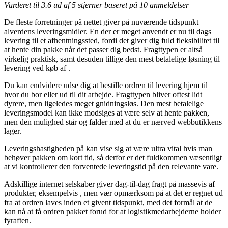
Vurderet til
3.6
ud af 5 stjerner baseret på
10
anmeldelser
De fleste forretninger på nettet giver på nuværende tidspunkt
alverdens leveringsmidler. En der er meget anvendt er nu til dags
levering til et afhentningssted, fordi det giver dig fuld fleksibilitet til
at hente din pakke når det passer dig bedst. Fragttypen er altså
virkelig praktisk, samt desuden tillige den mest betalelige løsning til
levering ved køb af .
Du kan endvidere udse dig at bestille ordren til levering hjem til
hvor du bor eller ud til dit arbejde. Fragttypen bliver oftest lidt
dyrere, men ligeledes meget gnidningsløs. Den mest betalelige
leveringsmodel kan ikke modsiges at være selv at hente pakken,
men den mulighed står og falder med at du er nærved webbutikkens
lager.
Leveringshastigheden på kan vise sig at være ultra vital hvis man
behøver pakken om kort tid, så derfor er det fuldkommen væsentligt
at vi kontrollerer den forventede leveringstid på den relevante vare.
Adskillige internet selskaber giver dag-til-dag fragt på massevis af
produkter, eksempelvis , men vær opmærksom på at det er regnet ud
fra at ordren laves inden et givent tidspunkt, med det formål at de
kan nå at få ordren pakket forud for at logistikmedarbejderne holder
fyraften.