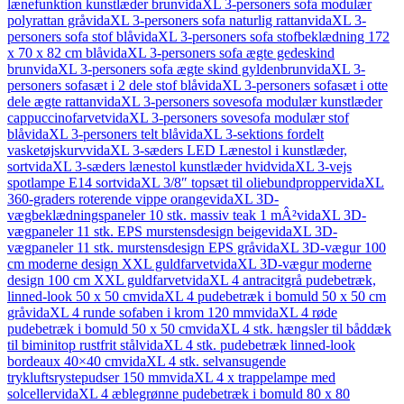
lænefunktion kunstlæder brun
vidaXL 3-personers sofa modulær
polyrattan grå
vidaXL 3-personers sofa naturlig rattan
vidaXL 3-
personers sofa stof blå
vidaXL 3-personers sofa stofbeklædning 172
x 70 x 82 cm blå
vidaXL 3-personers sofa ægte gedeskind
brun
vidaXL 3-personers sofa ægte skind gyldenbrun
vidaXL 3-
personers sofasæt i 2 dele stof blå
vidaXL 3-personers sofasæt i otte
dele ægte rattan
vidaXL 3-personers sovesofa modulær kunstlæder
cappuccinofarvet
vidaXL 3-personers sovesofa modulær stof
blå
vidaXL 3-personers telt blå
vidaXL 3-sektions fordelt
vasketøjskurv
vidaXL 3-sæders LED Lænestol i kunstlæder,
sort
vidaXL 3-sæders lænestol kunstlæder hvid
vidaXL 3-vejs
spotlampe E14 sort
vidaXL 3/8″ topsæt til oliebundpropper
vidaXL
360-graders roterende vippe orange
vidaXL 3D-
vægbeklædningspaneler 10 stk. massiv teak 1 mÂ²
vidaXL 3D-
vægpaneler 11 stk. EPS murstensdesign beige
vidaXL 3D-
vægpaneler 11 stk. murstensdesign EPS grå
vidaXL 3D-vægur 100
cm moderne design XXL guldfarvet
vidaXL 3D-vægur moderne
design 100 cm XXL guldfarvet
vidaXL 4 antracitgrå pudebetræk,
linned-look 50 x 50 cm
vidaXL 4 pudebetræk i bomuld 50 x 50 cm
grå
vidaXL 4 runde sofaben i krom 120 mm
vidaXL 4 røde
pudebetræk i bomuld 50 x 50 cm
vidaXL 4 stk. hængsler til båddæk
til biminitop rustfrit stål
vidaXL 4 stk. pudebetræk linned-look
bordeaux 40×40 cm
vidaXL 4 stk. selvansugende
trykluftsrystepudser 150 mm
vidaXL 4 x trappelampe med
solceller
vidaXL 4 æblegrønne pudebetræk i bomuld 80 x 80