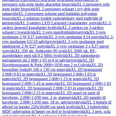
personers sofa ægte læder akacietræ brun
vidaXL 2-personers sofa
ægte læder brun
vidaXL 2-personers sofasæt i syv dele ægte
rattan
vidaXL 2-personers solseng med baldakin polyrattan
brun
vidaXL 2-sektions fordelt vasketøjskurv med tophylde til
tørring
vidaXL 2-sæders LED Lænestol i kunstlæder, sort
vidaXL 2-
sæders lænestol kunstlæder hvid
vidaXL 2-sæders og 3-sæders
sofasæt i lysegrå
vidaXL 2-vejs manifoldmålersæt
vidaXL 2-vejs
spotlampe 2 W E27 sort
vidaXL 2-vejs spotlampe E14 sort
vidaXL 2-
vejs spotlampe GU10 sølvfarvet
vidaXL 2-vejs spotlampe med
glødepærer 2 W E27 sort
vidaXL 2-vejs væglampe 2 x E27-pærer
sort
vidaXL 200 stk. fedtkugler 90 g
vidaXL 2000 stk. RF-
alarmbrikker med nål 8,2 MHz hvid
vidaXL 2D gabionhegn
galvaniseret stå 2,008×1,03 m 6 m sølvfarvet
vidaXL 2D
Havehegnspanel & Pæle 2008×1830 mm 2 m Grå
vidaXL 2D
hegnslåge (enkelt) 106 x 130 cm grøn
vidaXL 2D hegnspanel
2,008×0,83 m grøn
vidaXL 2D hegnspanel 2,008×1,03 m
grøn
vidaXL 2D hegnspanel 2,008×1,23 m grøn
vidaXL 2D
hegnspanel 2,008×1,43 m grøn
vidaXL 2D hegnspanel 2,008×1,83
m grøn
vidaXL 2D hegnspanel 2,008×2,03 m grøn
vidaXL 2D
hegnspanel 2,008×2,23 m grøn
vidaXL 2D panel og pæle til
havehegn, 2.008×1.030 mm, 2 m, grønne
vidaXL 2D paneler til
havehegn, 2.008×1.030 mm, 18 m, sølvfarvede
vidaXL 3 betræk til
ølbord og bænke 220x50x80 cm stræk hvid
vidaXL 3 kubehylder
MDF opbevaring til bøger og dvd’er hvid/røde
vidaXL 3 pers. sofa