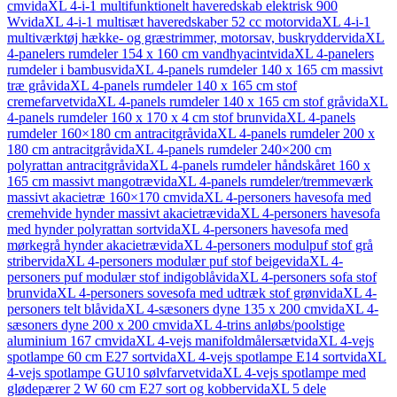
cm
vidaXL 4-i-1 multifunktionelt haveredskab elektrisk 900
W
vidaXL 4-i-1 multisæt haveredskaber 52 cc motor
vidaXL 4-i-1
multiværktøj hække- og græstrimmer, motorsav, buskrydder
vidaXL
4-panelers rumdeler 154 x 160 cm vandhyacint
vidaXL 4-panelers
rumdeler i bambus
vidaXL 4-panels rumdeler 140 x 165 cm massivt
træ grå
vidaXL 4-panels rumdeler 140 x 165 cm stof
cremefarvet
vidaXL 4-panels rumdeler 140 x 165 cm stof grå
vidaXL
4-panels rumdeler 160 x 170 x 4 cm stof brun
vidaXL 4-panels
rumdeler 160×180 cm antracitgrå
vidaXL 4-panels rumdeler 200 x
180 cm antracitgrå
vidaXL 4-panels rumdeler 240×200 cm
polyrattan antracitgrå
vidaXL 4-panels rumdeler håndskåret 160 x
165 cm massivt mangotræ
vidaXL 4-panels rumdeler/tremmeværk
massivt akacietræ 160×170 cm
vidaXL 4-personers havesofa med
cremehvide hynder massivt akacietræ
vidaXL 4-personers havesofa
med hynder polyrattan sort
vidaXL 4-personers havesofa med
mørkegrå hynder akacietræ
vidaXL 4-personers modulpuf stof grå
striber
vidaXL 4-personers modulær puf stof beige
vidaXL 4-
personers puf modulær stof indigoblå
vidaXL 4-personers sofa stof
brun
vidaXL 4-personers sovesofa med udtræk stof grøn
vidaXL 4-
personers telt blå
vidaXL 4-sæsoners dyne 135 x 200 cm
vidaXL 4-
sæsoners dyne 200 x 200 cm
vidaXL 4-trins anløbs/poolstige
aluminium 167 cm
vidaXL 4-vejs manifoldmålersæt
vidaXL 4-vejs
spotlampe 60 cm E27 sort
vidaXL 4-vejs spotlampe E14 sort
vidaXL
4-vejs spotlampe GU10 sølvfarvet
vidaXL 4-vejs spotlampe med
glødepærer 2 W 60 cm E27 sort og kobber
vidaXL 5 dele