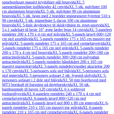
spisebordssæt massivt krydsfiner stål brun
vidaXL 5
sammenklappelige trafikkegler 42 cm
vidaXL 5 stk. gulvlister 100
cm aluminium brun
vidaXL 5 stk. gulvlister 90 cm aluminium
brun
vidaXL 5 stk. hegn med 2 brædder imprægneret fyrretræ 510 x
90 cm
vidaXL 5 stk. trappelister L-facon 100 cm aluminium
brun
vidaXL 5-huls skydeskive til skiskydning m. reset-snor
vidaXL
5-i-1 sadelsæt til heste 16″ ægte læder brun 14 cm
vidaXL 5-panelers
rumdeler 200 x 170 x 4 cm stof grå
vidaXL 5-panels læsejl 600×120
cm stof azurblå
vidaXL 5-panels rumdeler 175 x 165 cm massivt træ
grå
vidaXL 5-panels rumdeler 175 x 165 cm stof cremefarvet
vidaXL
5-panels rumdeler 175 x 165 cm stof grå
vidaXL 5-panels rumdeler
200 x 170 x 4 cm stof brun
vidaXL 5-panels rumdeler 200×180 cm
antracitgrå
vidaXL 5-panels rumdeler 300×200 cm polyrattan
antracitgrå
vidaXL 5-panels rumdeler håndskåret 200 x 165 cm
massivt mangotræ
vidaXL 5-panels rumdeler/espalier akacietræ 200
x 170 cm
vidaXL 5-personers sofa stof blå
vidaXL 5-personers sofa
stof grøn
vidaXL 5-personers sofasæt 2 stk. lysegrå stof
vidaXL 5-
personers sofasæt i 2 dele stof blå
vidaXL 50 mm borehoved med
MT3 borskaft til fræsning på drejebænk
vidaXL 50 stk.
bambuspinde til haven 120 cm
vidaXL 6 x soldrevet
jordspotlys
vidaXL 6-panelers rumdeler 240 x 170 x 4 cm stof
cremefarvet
vidaXL 6-panels læsejl 800×120 cm stof
antracitgrå
vidaXL 6-panels læsejl stof 800 x 80 cm grøn
vidaXL 6-
panels rumdeler 210 x 165 cm massivt træ grå
vidaXL 6-panels
rumdeler 210 x 165 cm stof cremefarvet
vidaXL 6-panels rumdeler