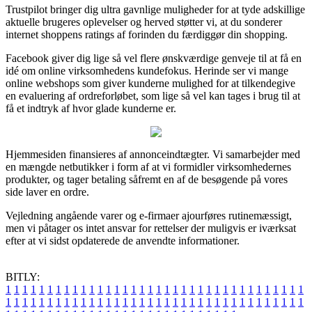
Trustpilot bringer dig ultra gavnlige muligheder for at tyde adskillige
aktuelle brugeres oplevelser og herved støtter vi, at du sonderer
internet shoppens ratings af forinden du færdiggør din shopping.
Facebook giver dig lige så vel flere ønskværdige genveje til at få en
idé om online virksomhedens kundefokus. Herinde ser vi mange
online webshops som giver kunderne mulighed for at tilkendegive
en evaluering af ordreforløbet, som lige så vel kan tages i brug til at
få et indtryk af hvor glade kunderne er.
Hjemmesiden finansieres af annonceindtægter. Vi samarbejder med
en mængde netbutikker i form af at vi formidler virksomhedernes
produkter, og tager betaling såfremt en af de besøgende på vores
side laver en ordre.
Vejledning angående varer og e-firmaer ajourføres rutinemæssigt,
men vi påtager os intet ansvar for rettelser der muligvis er iværksat
efter at vi sidst opdaterede de anvendte informationer.
BITLY:
1
1
1
1
1
1
1
1
1
1
1
1
1
1
1
1
1
1
1
1
1
1
1
1
1
1
1
1
1
1
1
1
1
1
1
1
1
1
1
1
1
1
1
1
1
1
1
1
1
1
1
1
1
1
1
1
1
1
1
1
1
1
1
1
1
1
1
1
1
1
1
1