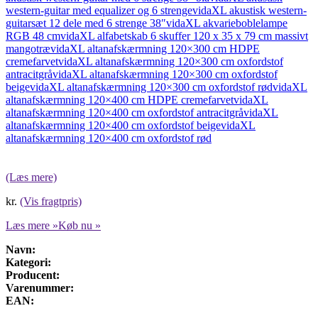
western-guitar med equalizer og 6 strenge
vidaXL akustisk western-
guitarsæt 12 dele med 6 strenge 38″
vidaXL akvarieboblelampe
RGB 48 cm
vidaXL alfabetskab 6 skuffer 120 x 35 x 79 cm massivt
mangotræ
vidaXL altanafskærmning 120×300 cm HDPE
cremefarvet
vidaXL altanafskærmning 120×300 cm oxfordstof
antracitgrå
vidaXL altanafskærmning 120×300 cm oxfordstof
beige
vidaXL altanafskærmning 120×300 cm oxfordstof rød
vidaXL
altanafskærmning 120×400 cm HDPE cremefarvet
vidaXL
altanafskærmning 120×400 cm oxfordstof antracitgrå
vidaXL
altanafskærmning 120×400 cm oxfordstof beige
vidaXL
altanafskærmning 120×400 cm oxfordstof rød
(Læs mere)
kr.
(Vis fragtpris)
Læs mere »
Køb nu »
Navn:
Kategori:
Producent:
Varenummer:
EAN: