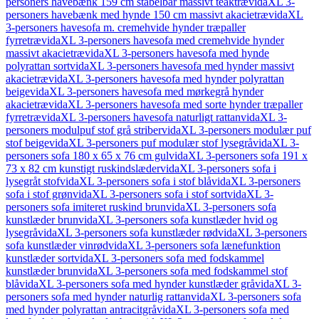
personers havebænk 159 cm stabelbar massivt teaktræ
vidaXL 3-
personers havebænk med hynde 150 cm massivt akacietræ
vidaXL
3-personers havesofa m. cremehvide hynder træpaller
fyrretræ
vidaXL 3-personers havesofa med cremehvide hynder
massivt akacietræ
vidaXL 3-personers havesofa med hynde
polyrattan sort
vidaXL 3-personers havesofa med hynder massivt
akacietræ
vidaXL 3-personers havesofa med hynder polyrattan
beige
vidaXL 3-personers havesofa med mørkegrå hynder
akacietræ
vidaXL 3-personers havesofa med sorte hynder træpaller
fyrretræ
vidaXL 3-personers havesofa naturligt rattan
vidaXL 3-
personers modulpuf stof grå striber
vidaXL 3-personers modulær puf
stof beige
vidaXL 3-personers puf modulær stof lysegrå
vidaXL 3-
personers sofa 180 x 65 x 76 cm gul
vidaXL 3-personers sofa 191 x
73 x 82 cm kunstigt ruskindslæder
vidaXL 3-personers sofa i
lysegråt stof
vidaXL 3-personers sofa i stof blå
vidaXL 3-personers
sofa i stof grøn
vidaXL 3-personers sofa i stof sort
vidaXL 3-
personers sofa imiteret ruskind brun
vidaXL 3-personers sofa
kunstlæder brun
vidaXL 3-personers sofa kunstlæder hvid og
lysegrå
vidaXL 3-personers sofa kunstlæder rød
vidaXL 3-personers
sofa kunstlæder vinrød
vidaXL 3-personers sofa lænefunktion
kunstlæder sort
vidaXL 3-personers sofa med fodskammel
kunstlæder brun
vidaXL 3-personers sofa med fodskammel stof
blå
vidaXL 3-personers sofa med hynder kunstlæder grå
vidaXL 3-
personers sofa med hynder naturlig rattan
vidaXL 3-personers sofa
med hynder polyrattan antracitgrå
vidaXL 3-personers sofa med