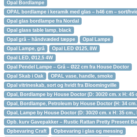
Opal Bordlampe
OPAL bordlampe i keramik med glas – h46 cm – sort/hvi
Opal glas bordlampe fra Nordal
Opal glass table lamp, black
Opal grå – håndvæded tæppe
Opal Lampe
Opal Lampe, grå
Opal LED Ø125, 8W
Opal LED, Ø12,5 4W
Opal Pendel Lampe – Grå – Ø22 cm fra House Doctor
Opal Skab i Oak
OPAL vase, handle, smoke
Opal vitrineskab, sort og hvidt fra Bloomingville
Opal, Bordlampe by House Doctor (D: 30/20 cm. x H: 45 c
Opal, Bordlampe, Petroleum by House Doctor (H: 34 cm.,
Opal, Lampe by House Doctor (D: 30/20 cm. x H: 35 cm.,
Opb. kurv Gavepakker – Rustic Rattan Pretty Present
Opbevaring Craft
Opbevaring i glas og messing