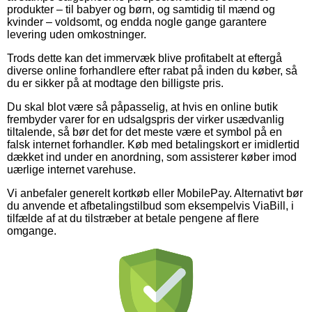
produkter – til babyer og børn, og samtidig til mænd og
kvinder – voldsomt, og endda nogle gange garantere
levering uden omkostninger.
Trods dette kan det immervæk blive profitabelt at eftergå
diverse online forhandlere efter rabat på inden du køber, så
du er sikker på at modtage den billigste pris.
Du skal blot være så påpasselig, at hvis en online butik
frembyder varer for en udsalgspris der virker usædvanlig
tiltalende, så bør det for det meste være et symbol på en
falsk internet forhandler. Køb med betalingskort er imidlertid
dækket ind under en anordning, som assisterer køber imod
uærlige internet varehuse.
Vi anbefaler generelt kortkøb eller MobilePay. Alternativt bør
du anvende et afbetalingstilbud som eksempelvis ViaBill, i
tilfælde af at du tilstræber at betale pengene af flere
omgange.