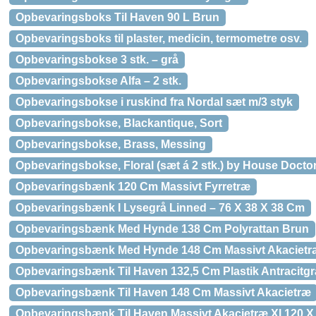
Opbevaringsboks Til Haven 90 L Brun
Opbevaringsboks til plaster, medicin, termometre osv.
Opbevaringsbokse 3 stk. – grå
Opbevaringsbokse Alfa – 2 stk.
Opbevaringsbokse i ruskind fra Nordal sæt m/3 styk
Opbevaringsbokse, Blackantique, Sort
Opbevaringsbokse, Brass, Messing
Opbevaringsbokse, Floral (sæt á 2 stk.) by House Doctor 
Opbevaringsbænk 120 Cm Massivt Fyrretræ
Opbevaringsbænk I Lysegrå Linned – 76 X 38 X 38 Cm
Opbevaringsbænk Med Hynde 138 Cm Polyrattan Brun
Opbevaringsbænk Med Hynde 148 Cm Massivt Akacietr
Opbevaringsbænk Til Haven 132,5 Cm Plastik Antracitgr
Opbevaringsbænk Til Haven 148 Cm Massivt Akacietræ
Opbevaringsbænk Til Haven Massivt Akacietræ Xl 120 X