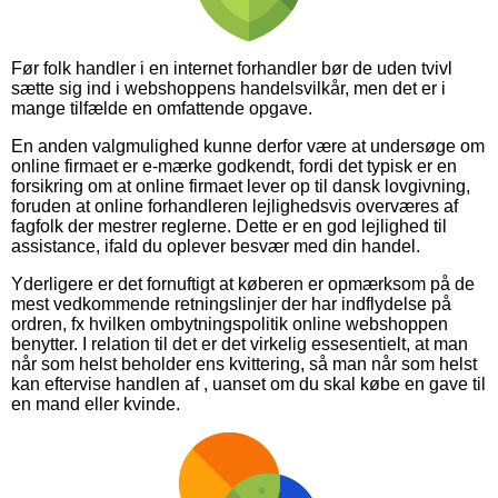
Før folk handler i en internet forhandler bør de uden tvivl
sætte sig ind i webshoppens handelsvilkår, men det er i
mange tilfælde en omfattende opgave.
En anden valgmulighed kunne derfor være at undersøge om
online firmaet er e-mærke godkendt, fordi det typisk er en
forsikring om at online firmaet lever op til dansk lovgivning,
foruden at online forhandleren lejlighedsvis overværes af
fagfolk der mestrer reglerne. Dette er en god lejlighed til
assistance, ifald du oplever besvær med din handel.
Yderligere er det fornuftigt at køberen er opmærksom på de
mest vedkommende retningslinjer der har indflydelse på
ordren, fx hvilken ombytningspolitik online webshoppen
benytter. I relation til det er det virkelig essesentielt, at man
når som helst beholder ens kvittering, så man når som helst
kan eftervise handlen af , uanset om du skal købe en gave til
en mand eller kvinde.