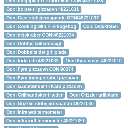
Ooni bølgeplade i 2 størrelser OONI48221038
Ooni børste til pizzaovn 48221031
Ooni Cast støbejernspande OONI48221037
Ooni Cooking with Fire kogebog
Ooni Dejskraber
Ooni dejskraber OONI48221034
Ooni Dobbel køkkenvægt
Ooni Dobbeltsidet grillplade
Ooni forklæde 48221033
Ooni Fyra cover 48221010
Ooni Fyra pizzaovn OONI90274
Ooni Fyra transportabel pizzaovn
Ooni Gasbrænder til Karu pizzaovn
Ooni Grillhandsker i læder
Ooni Grizzler grillplade
Ooni Grizzler støbejernspande 48221036
Ooni Infrarødt termometer
Ooni infrarødt termometer 48221029