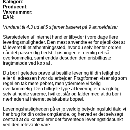
Kategori:
Producent:
Varenummer:
EAN:
Vurderet til
4.3
ud af 5 stjerner baseret på
9
anmeldelser
Størstedelen af internet handler tilbyder i vore dage flere
leveringsmuligheder. Den mest anvendte er for øjeblikket at
få leveret til et afhentningssted, hvor du selv henter ordren
når det passer dig bedst. Løsningen er nemlig ret så
overkommelig, samt endda desuden den prisbilligste
fragtmetode ved køb af .
Du bør ligeledes prøve at bestille levering til din lejlighed
eller til adressen hvor du arbejder. Fragtformen viser sig som
regel en tak mere pebret, men ydermere virkelig
overkommelig. Den billigste type af levering er unægtelig
selv at hente varerne, hvilket står og falder med at du bor i
nærheden af internet selskabets bopæl.
Leveringshastigheden på er jo vældig betydningsfuld ifald vi
har brug for din ordre omgående, og herved er det selvsagt
centralt at du kontrollerer det forventede leveringstidspunkt
ved den relevante vare.