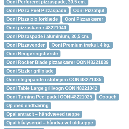
Ooni Perforeret pizzaspade, 30,5 cm.
Ooni Pizza Peel Pizzaspade
Ooni Pizzahjul
Ooni Pizzaiolo forklæde
Ooni Pizzaskærer
Ooni pizzaskærer 48221040
Ooni Pizzaspade i aluminium, 30,5 cm.
Ooni Pizzavender
Ooni Premium trækul, 4 kg.
Ooni Rengøringsbørste
Ooni Rocker Blade pizzaskærer OONI48221039
Ooni Sizzler grillplade
Ooni stegepande i støbejern OONI48221035
Ooni Table Large grillvogn OONI48221042
Ooni Turning Peel padel OONI48221025
Ooouch
Op-/ned-/indbæring
Opal antracit – håndvæved tæppe
Opal blå/lyserød – håndvævet uldtæppe