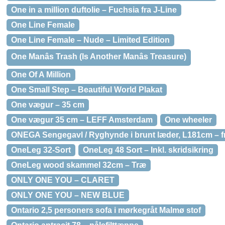
One in a million duftolie – Fuchsia fra J-Line
One Line Female
One Line Female – Nude – Limited Edition
One Manâs Trash (Is Another Manâs Treasure)
One Of A Million
One Small Step – Beautiful World Plakat
One vægur – 35 cm
One vægur 35 cm – LEFF Amsterdam
One wheeler
ONEGA Sengegavl / Ryghynde i brunt læder, L181cm – f
OneLeg 32-Sort
OneLeg 48 Sort – Inkl. skridsikring
OneLeg wood skammel 32cm – Træ
ONLY ONE YOU – CLARET
ONLY ONE YOU – NEW BLUE
Ontario 2,5 personers sofa i mørkegråt Malmø stof