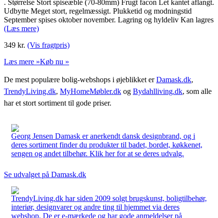
. Størrelse Stort spiseæble (70-80mm) Frugt facon Let kantet aflangt.
Udbytte Meget stort, regelmæssigt. Plukketid og modningstid
September spises oktober november. Lagring og hyldeliv Kan lagres
(Læs mere)
349
kr.
(Vis fragtpris)
Læs mere »
Køb nu »
De mest populære bolig-webshops i øjeblikket er
Damask.dk
,
TrendyLiving.dk
,
MyHomeMøbler.dk
og
Bydahlliving.dk
, som alle
har et stort sortiment til gode priser.
Georg Jensen Damask er anerkendt dansk designbrand, og i
deres sortiment finder du produkter til badet, bordet, køkkenet,
sengen og andet tilbehør. Klik her for at se deres udvalg.
Se udvalget på Damask.dk
TrendyLiving.dk har siden 2009 solgt brugskunst, boligtilbehør,
interiør, designvarer og andre ting til hjemmet via deres
webshop. De er e-mærkede og har gode anmeldelser på