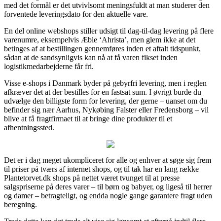
med det formål er det utvivlsomt meningsfuldt at man studerer den
forventede leveringsdato for den aktuelle vare.
En del online webshops stiller udsigt til dag-til-dag levering på flere
varenumre, eksempelvis Æble ‘Ahrista’, men glem ikke at det
betinges af at bestillingen gennemføres inden et aftalt tidspunkt,
sådan at de sandsynligvis kan nå at få varen fikset inden
logistikmedarbejderne får fri.
Visse e-shops i Danmark byder på gebyrfri levering, men i reglen
afkræver det at der bestilles for en fastsat sum. I øvrigt burde du
udvælge den billigste form for levering, der gerne – uanset om du
befinder sig nær Aarhus, Nykøbing Falster eller Fredensborg – vil
blive at få fragtfirmaet til at bringe dine produkter til et
afhentningssted.
Det er i dag meget ukompliceret for alle og enhver at søge sig frem
til priser på tværs af internet shops, og til tak har en lang række
Plantetorvet.dk shops på nettet været tvunget til at presse
salgspriserne på deres varer – til børn og babyer, og ligeså til herrer
og damer – betragteligt, og endda nogle gange garantere fragt uden
beregning.