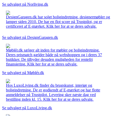
Se udvalget på Norliving.dk
DesignGaragen.dk har solgt boligindretning, designermøbler og
lamper siden 2010. De har en flot score på Trustpilot, og er
certificeret af E-mærket. Klik her for at se deres udvalg.
Se udvalget på DesignGaragen.dk
Møblér.dk sælger alt inden for møbler og boligindretning.
Deres prismatch gælder både på webshoppen og i deres 37
butikker. De tilbyder desuden muligheden for rentefri
finansiering. Klik her for at se deres udvalg.
Se udvalget på Møblér.dk
Hos LuxoLiving.dk finder du brugskunst, interiør og
boligindretning. De er godkendt af E-mærket og har flotte
anmeldelser på Trustpilot. Levering sker næste dag ved
bestilling inden kl. 15. Klik her for at se deres udvalg.
Se udvalget på LuxoLiving.dk