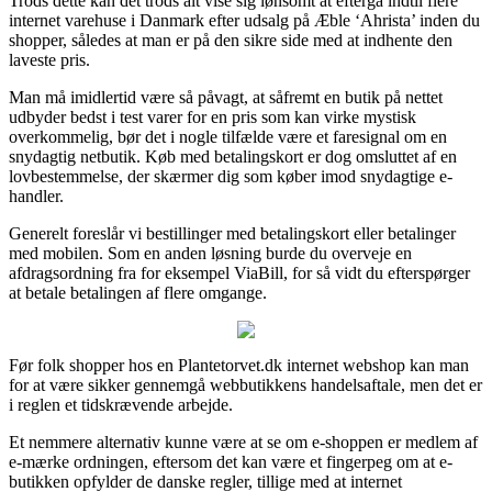
Trods dette kan det trods alt vise sig lønsomt at eftergå indtil flere
internet varehuse i Danmark efter udsalg på Æble ‘Ahrista’ inden du
shopper, således at man er på den sikre side med at indhente den
laveste pris.
Man må imidlertid være så påvagt, at såfremt en butik på nettet
udbyder bedst i test varer for en pris som kan virke mystisk
overkommelig, bør det i nogle tilfælde være et faresignal om en
snydagtig netbutik. Køb med betalingskort er dog omsluttet af en
lovbestemmelse, der skærmer dig som køber imod snydagtige e-
handler.
Generelt foreslår vi bestillinger med betalingskort eller betalinger
med mobilen. Som en anden løsning burde du overveje en
afdragsordning fra for eksempel ViaBill, for så vidt du efterspørger
at betale betalingen af flere omgange.
Før folk shopper hos en Plantetorvet.dk internet webshop kan man
for at være sikker gennemgå webbutikkens handelsaftale, men det er
i reglen et tidskrævende arbejde.
Et nemmere alternativ kunne være at se om e-shoppen er medlem af
e-mærke ordningen, eftersom det kan være et fingerpeg om at e-
butikken opfylder de danske regler, tillige med at internet