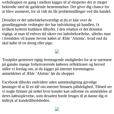
webshoppen en gang i mellem kigges til af eksperter der er meget
bekendte med de gældende bestemmelser. Det giver dig chance for
at blive assisteret, for så vidt du får problemstillinger ved din handel.
Desuden er det anbefalelsesværdigt at du er klar over de
grundlæggende vedtægter der har indvirkning på handlen, fx
hvilken bytteret butikken tilbyder. I den relation er det desuden
vigtigt, at man til enhver tid sikrer ens købsbekræftelse, således man
i fremtiden vil kunne bevise købet af Æble ‘Ahrista’, hvad end du
skal købe til en dreng eller pige.
Trustpilot genererer rigtig fremragende muligheder for at se nærmere
på ganske mange forhenværende køberes reflektioner og herved
stiller vi forslag om, at du kigger på internet forretningens
anmeldelser af Æble ‘Ahrista’ før du shopper.
Facebook tilbyder endvidere uden sammenligning gavnlige
løsninger til at få en idé om internet firmaets pålidelighed. Tilmed ser
vi nogle firmaer på nettet hvor kunder kan udforme en anmeldelse af
deres købsoplevelse, som desuden burde bruges til at danne dig et
indtryk af kundetilfredsheden.