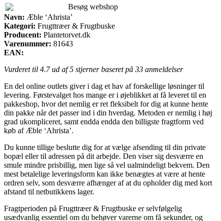
Besøg webshop
Navn:
Æble ‘Ahrista’
Kategori:
Frugttræer & Frugtbuske
Producent:
Plantetorvet.dk
Varenummer:
81643
EAN:
Vurderet til
4.7
ud af 5 stjerner baseret på
33
anmeldelser
En del online outlets giver i dag et hav af forskellige løsninger til
levering. Førstevalget hos mange er i øjeblikket at få leveret til en
pakkeshop, hvor det nemlig er ret fleksibelt for dig at kunne hente
din pakke når det passer ind i din hverdag. Metoden er nemlig i høj
grad ukompliceret, samt endda endda den billigste fragtform ved
køb af Æble ‘Ahrista’.
Du kunne tillige beslutte dig for at vælge afsending til din private
bopæl eller til adressen på dit arbejde. Den viser sig desværre en
smule mindre prisbillig, men lige så vel ualmindeligt bekvem. Den
mest betalelige leveringsform kan ikke benægtes at være at hente
ordren selv, som desværre afhænger af at du opholder dig med kort
afstand til netbutikkens lager.
Fragtperioden på Frugttræer & Frugtbuske er selvfølgelig
usædvanlig essentiel om du behøver varerne om få sekunder, og